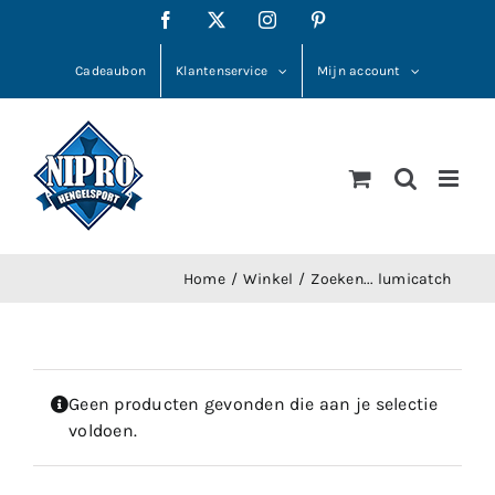
Ga
Facebook
X
Instagram
Pinterest
naar
inhoud
Cadeaubon
Klantenservice
Mijn account
Home
Winkel
Zoeken... lumicatch
Geen producten gevonden die aan je selectie
voldoen.