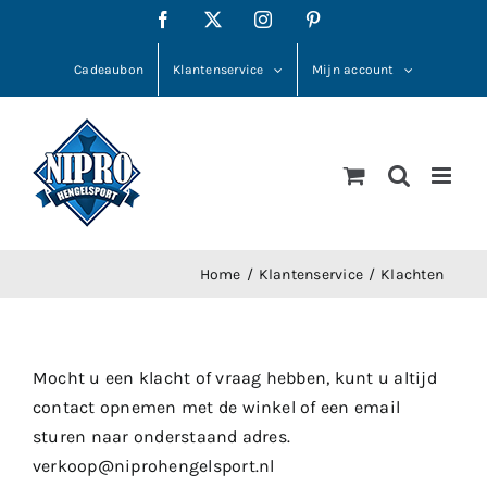
Ga
Facebook
X
Instagram
Pinterest
naar
inhoud
Cadeaubon
Klantenservice
Mijn account
Home
Klantenservice
Klachten
Mocht u een klacht of vraag hebben, kunt u altijd
contact opnemen met de winkel of een email
sturen naar onderstaand adres.
verkoop@niprohengelsport.nl