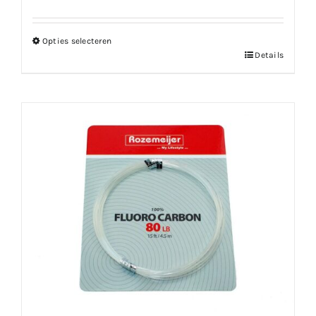
Opties selecteren
Dit
Details
product
heeft
meerdere
variaties.
Deze
optie
kan
gekozen
worden
op
de
productpagina