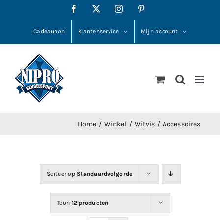
Ga
Facebook
X
Instagram
Pinterest
naar
inhoud
Cadeaubon
Klantenservice
Mijn account
Home
Winkel
Witvis
Accessoires
Sorteer op
Standaardvolgorde
Toon
12 producten