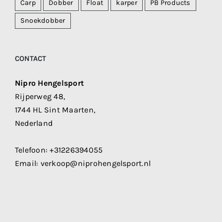
Carp
Dobber
Float
karper
PB Products
Snoekdobber
CONTACT
Nipro Hengelsport
Rijperweg 48,
1744 HL Sint Maarten,
Nederland
Telefoon:
+31226394055
Email:
verkoop@niprohengelsport.nl