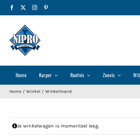
Ga
Facebook
X
Instagram
Pinterest
naar
inhoud
Home
Karper
Roofvis
Zeevis
Wit
Home
Winkel
Winkelmand
Je winkelwagen is momenteel leeg.