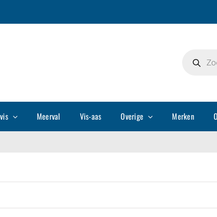
Producte
zoeken
vis
Meerval
Vis-aas
Overige
Merken
O