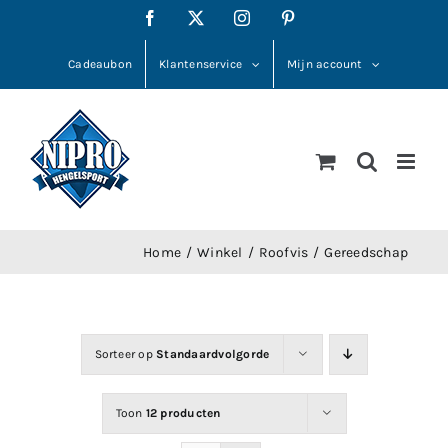
Ga
Facebook
X
Instagram
Pinterest
naar
inhoud
Cadeaubon
Klantenservice
Mijn account
Home
Winkel
Roofvis
Gereedschap
Sorteer op
Standaardvolgorde
Toon
12 producten