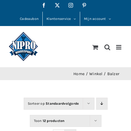
Ga
Facebook
X
Instagram
Pinterest
naar
inhoud
Cadeaubon
Klantenservice
Mijn account
Home
Winkel
Balzer
Sorteer op
Standaardvolgorde
Toon
12 producten