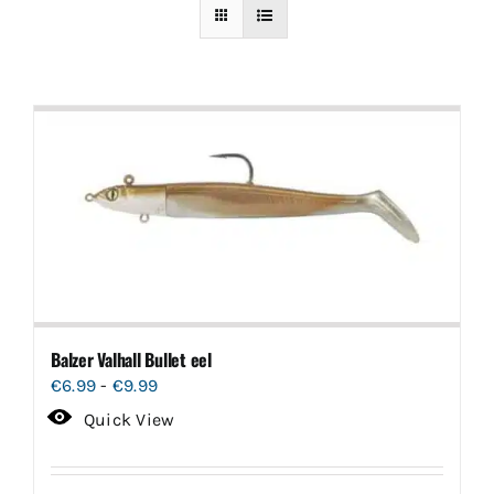
Balzer Valhall Bullet eel
Prijsklasse:
€
6.99
-
€
9.99
€6.99
Quick View
tot
€9.99