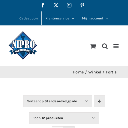
Ga
Facebook
X
Instagram
Pinterest
naar
inhoud
Cadeaubon
Klantenservice
Mijn account
Home
Winkel
Fortis
Sorteer op
Standaardvolgorde
Toon
12 producten