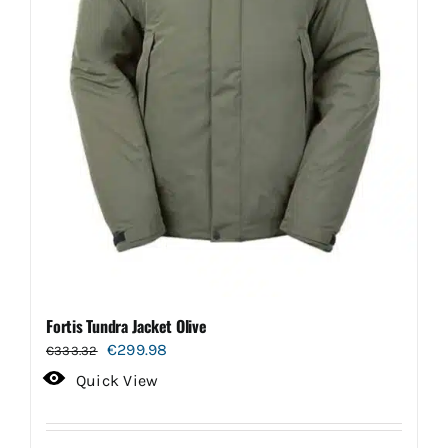
de
productpagina
Fortis Tundra Jacket Olive
Oorspronkelijke
Huidige
€
299.98
€
333.32
prijs
prijs
Quick View
was:
is:
€333.32.
€299.98.