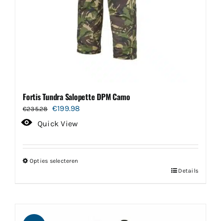
Fortis Tundra Salopette DPM Camo
Oorspronkelijke
Huidige
€
199.98
€
235.28
prijs
prijs
Quick View
was:
is:
€235.28.
€199.98.
Opties selecteren
Dit
Details
product
heeft
meerdere