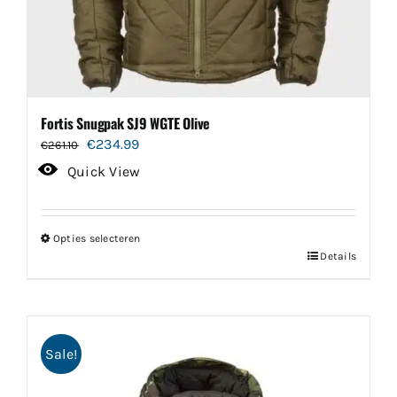
Fortis Snugpak SJ9 WGTE Olive
Oorspronkelijke
Huidige
€
234.99
€
261.10
prijs
prijs
Quick View
was:
is:
€261.10.
€234.99.
Opties selecteren
Dit
Details
product
heeft
meerdere
Sale!
variaties.
Deze