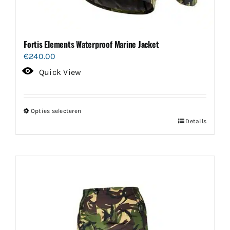
Fortis Elements Waterproof Marine Jacket
€
240.00
Quick View
Opties selecteren
Dit
Details
product
heeft
meerdere
variaties.
Deze
optie
kan