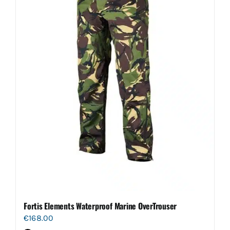
gekozen
worden
op
de
productpagina
Fortis Elements Waterproof Marine OverTrouser
€
168.00