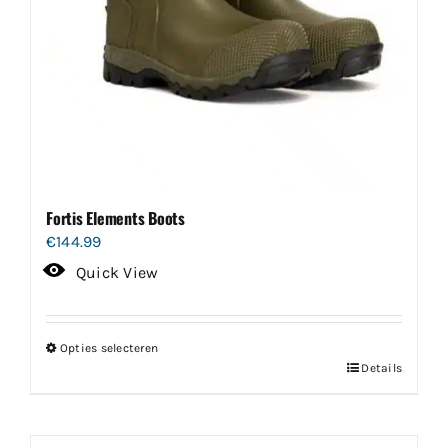
Fortis Elements Boots
€
144.99
Quick View
Opties selecteren
Dit
Details
product
heeft