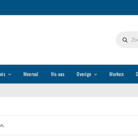
Producte
zoeken
vis
Meerval
Vis-aas
Overige
Merken
O
n.