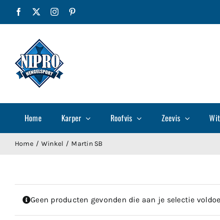
Ga
Facebook
X
Instagram
Pinterest
naar
inhoud
Home
Karper
Roofvis
Zeevis
Wit
Home
Winkel
Martin SB
Geen producten gevonden die aan je selectie voldoe