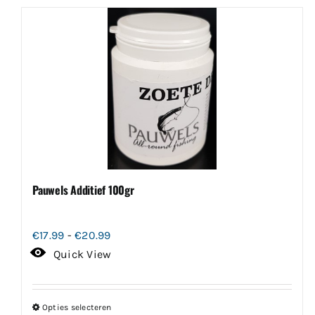
Pauwels Additief 100gr
Prijsklasse:
€
17.99
-
€
20.99
€17.99
Quick View
tot
€20.99
Opties selecteren