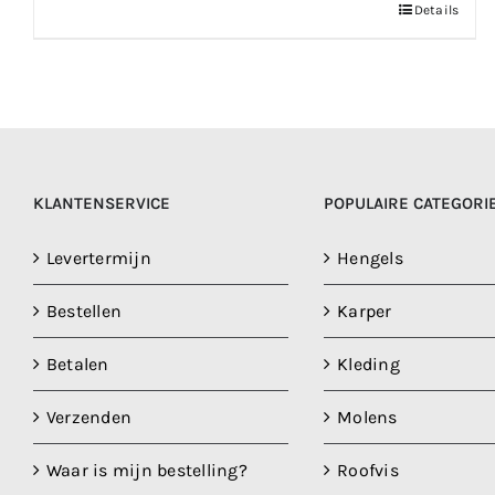
Dit
Details
product
heeft
meerdere
variaties.
Deze
optie
KLANTENSERVICE
POPULAIRE CATEGORI
kan
gekozen
Levertermijn
Hengels
worden
Bestellen
op
Karper
de
Betalen
Kleding
productpagina
Verzenden
Molens
Waar is mijn bestelling?
Roofvis