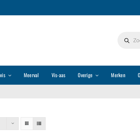
Producte
zoeken
vis
Meerval
Vis-aas
Overige
Merken
O