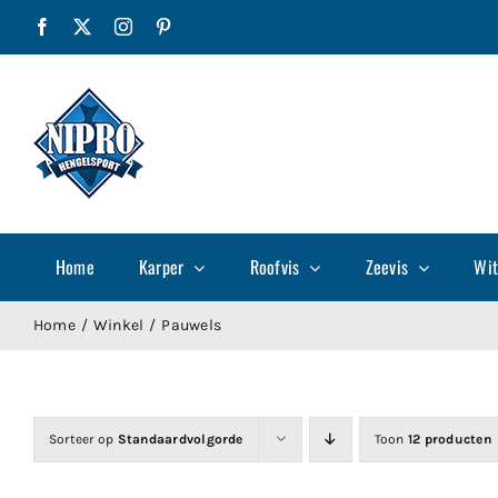
Ga
Facebook
X
Instagram
Pinterest
naar
inhoud
Home
Karper
Roofvis
Zeevis
Wit
Home
Winkel
Pauwels
Sorteer op
Standaardvolgorde
Toon
12 producten