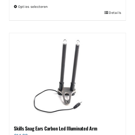
Opties selecteren
Dit
Details
product
heeft
meerdere
variaties.
Deze
optie
kan
gekozen
worden
op
de
productpagina
Skills Snag Ears Carbon Led Illuminated Arm