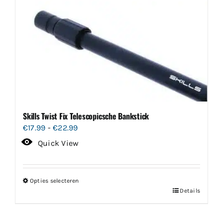
Skills Twist Fix Telescopicsche Bankstick
Prijsklasse:
€
17.99
-
€
22.99
€17.99
Quick View
tot
€22.99
Opties selecteren
Dit
Details
product
heeft