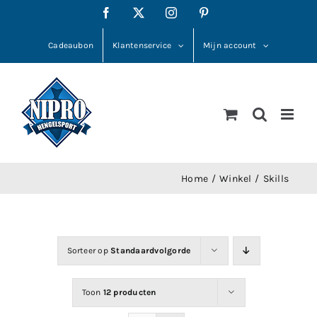
Ga
Facebook
X
Instagram
Pinterest
naar
inhoud
Cadeaubon
Klantenservice
Mijn account
Home
Winkel
Skills
Sorteer op
Standaardvolgorde
Toon
12 producten