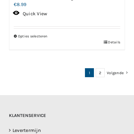
€
8.99
Quick View
Opties selecteren
Dit
Details
product
heeft
meerdere
1
2
Volgende
variaties.
Deze
optie
kan
gekozen
KLANTENSERVICE
worden
op
Levertermijn
de