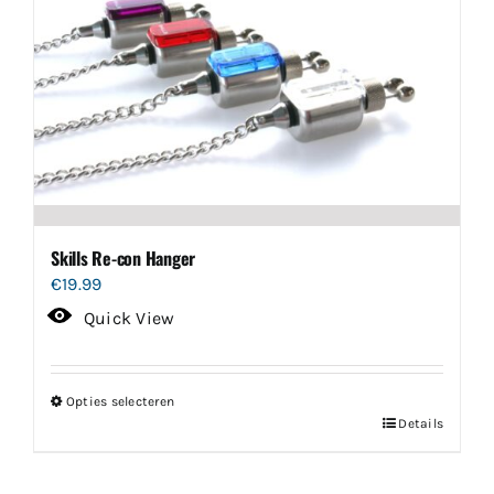
Skills Re-con Hanger
€
19.99
Quick View
Opties selecteren
Dit
Details
product
heeft