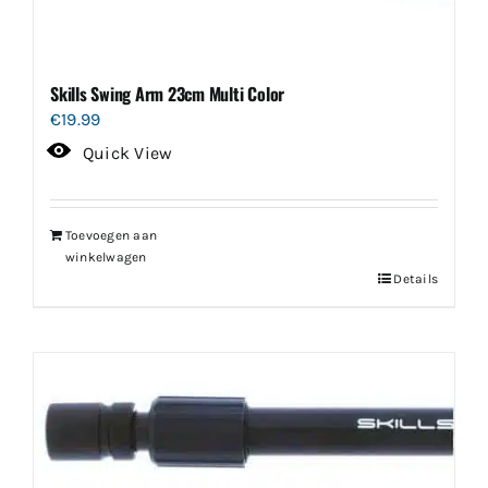
productpagina
Skills Swing Arm 23cm Multi Color
€
19.99
Quick View
Toevoegen aan
winkelwagen
Details