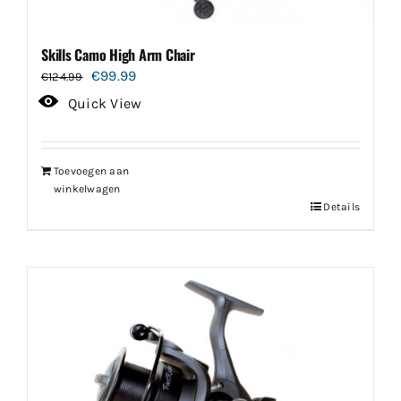
Skills Camo High Arm Chair
Oorspronkelijke
Huidige
€
99.99
€
124.99
prijs
prijs
Quick View
was:
is:
€124.99.
€99.99.
Toevoegen aan
winkelwagen
Details