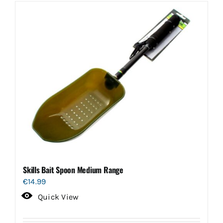
meerdere
variaties.
Deze
optie
kan
gekozen
worden
op
de
productpagina
Skills Bait Spoon Medium Range
€
14.99
Quick View