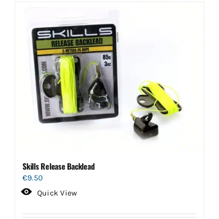
meerdere
variaties.
Deze
optie
kan
gekozen
worden
op
de
productpagina
Skills Release Backlead
€
9.50
Quick View