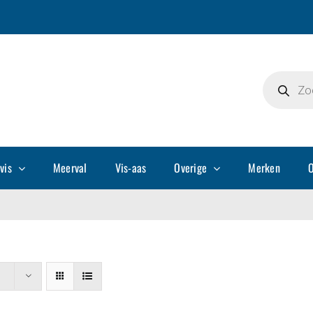
Producte
zoeken
vis
Meerval
Vis-aas
Overige
Merken
O