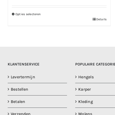
Opties selecteren
Dit
Details
product
heeft
meerdere
variaties.
Deze
optie
KLANTENSERVICE
POPULAIRE CATEGORI
kan
gekozen
Levertermijn
Hengels
worden
Bestellen
op
Karper
de
Betalen
Kleding
productpagina
Verzenden
Molens