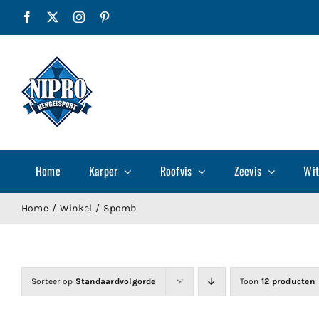
Ga
Facebook
X
Instagram
Pinterest
naar
inhoud
Home
Karper
Roofvis
Zeevis
Wit
Home
Winkel
Spomb
Sorteer op
Standaardvolgorde
Toon
12 producten