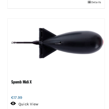
Dit
Details
product
heeft
meerdere
variaties.
Deze
optie
kan
gekozen
worden
op
de
Spomb Midi X
productpagina
€
17.99
Quick View