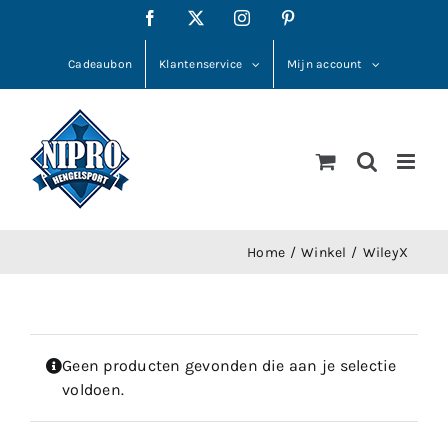
Ga
Facebook
X
Instagram
Pinterest
naar
inhoud
Cadeaubon
Klantenservice
Mijn account
Home
Winkel
WileyX
Geen producten gevonden die aan je selectie
voldoen.