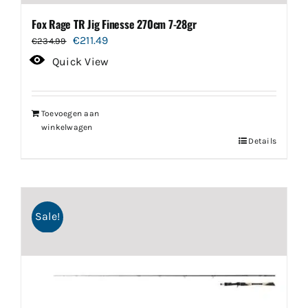
Fox Rage TR Jig Finesse 270cm 7-28gr
Oorspronkelijke
Huidige
€
211.49
€
234.99
prijs
prijs
Quick View
was:
is:
€234.99.
€211.49.
Toevoegen aan
winkelwagen
Details
Sale!