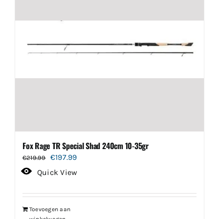
Fox Rage TR Special Shad 240cm 10-35gr
Oorspronkelijke
Huidige
€
197.99
€
219.99
prijs
prijs
Quick View
was:
is:
€219.99.
€197.99.
Toevoegen aan
winkelwagen