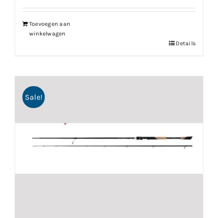
€219.99.
€197.99.
Toevoegen aan
winkelwagen
Details
Sale!