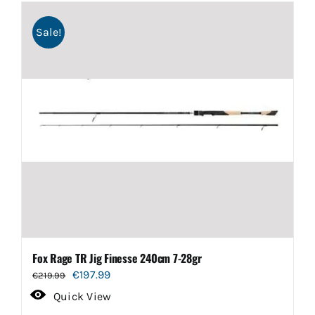
meerdere
Sale!
variaties.
Deze
optie
kan
gekozen
worden
op
de
productpagina
Fox Rage TR Jig Finesse 240cm 7-28gr
Oorspronkelijke
Huidige
€
197.99
€
219.99
prijs
prijs
Quick View
was:
is: