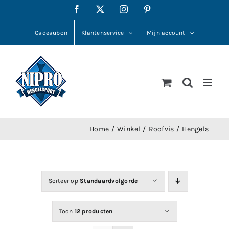
Ga
Facebook
X
Instagram
Pinterest
naar
inhoud
Cadeaubon
Klantenservice
Mijn account
Home
Winkel
Roofvis
Hengels
Sorteer op
Standaardvolgorde
Toon
12 producten