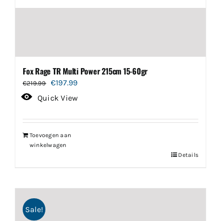
Fox Rage TR Multi Power 215cm 15-60gr
Oorspronkelijke
Huidige
€
197.99
€
219.99
prijs
prijs
Quick View
was:
is:
€219.99.
€197.99.
Toevoegen aan
winkelwagen
Details
Sale!