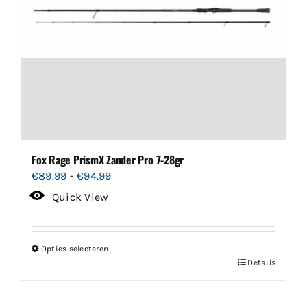
Fox Rage PrismX Zander Pro 7-28gr
Prijsklasse:
€
89.99
-
€
94.99
€89.99
Quick View
tot
€94.99
Opties selecteren
Dit
Details
product
heeft