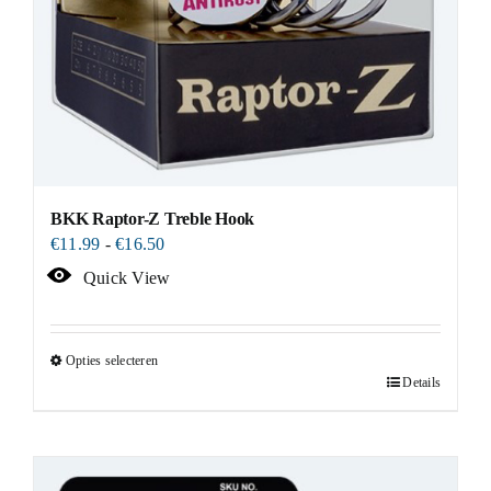
BKK Raptor-Z Treble Hook
Prijsklasse:
€
11.99
-
€
16.50
€11.99
Quick View
tot
€16.50
Opties selecteren
Details
Dit
product
heeft
meerdere