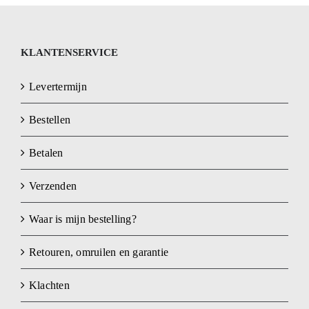
kan
gekozen
KLANTENSERVICE
worden
op
Levertermijn
de
productpagina
Bestellen
Betalen
Verzenden
Waar is mijn bestelling?
Retouren, omruilen en garantie
Klachten