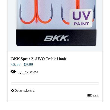
BKK Spear 21-UVO Treble Hook
Prijsklasse:
€
8.99
-
€
9.99
€8.99
Quick View
tot
€9.99
Opties selecteren
Details
Dit
product
heeft