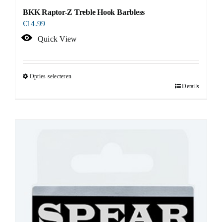
BKK Raptor-Z Treble Hook Barbless
€
14.99
Quick View
Opties selecteren
Details
Dit
product
heeft
meerdere
variaties.
Deze
optie
kan
gekozen
worden
op