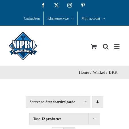
Ga
Facebook
X
Instagram
Pinterest
naar
Cadeaubon
Klantenservice
Mijn account
inhoud
Home
Winkel
BKK
Sorteer op
Standaardvolgorde
Toon
12 producten