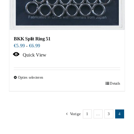
BKK Split Ring 51
Prijsklasse:
€
5.99
-
€
6.99
€5.99
Quick View
tot
€6.99
Opties selecteren
Details
Dit
product
heeft
meerdere
Vorige
1
…
3
4
variaties.
Deze
optie