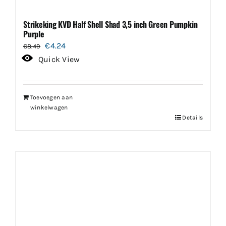
Strikeking KVD Half Shell Shad 3,5 inch Green Pumpkin
Purple
Oorspronkelijke
Huidige
€
4.24
€
8.49
prijs
prijs
Quick View
was:
is:
€8.49.
€4.24.
Toevoegen aan
winkelwagen
Details