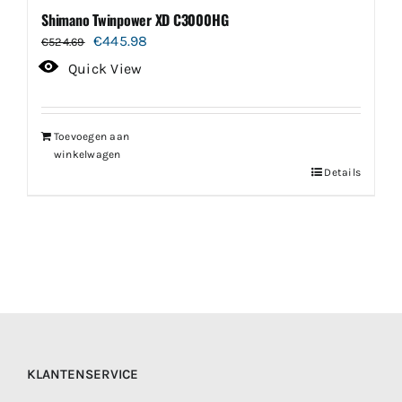
Shimano Twinpower XD C3000HG
Oorspronkelijke
Huidige
€
445.98
€
524.69
prijs
prijs
Quick View
was:
is:
€524.69.
€445.98.
Toevoegen aan
winkelwagen
Details
KLANTENSERVICE