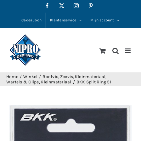
Ga
Facebook
X
Instagram
Pinterest
naar
inhoud
Cadeaubon
Klantenservice
Mijn account
Home
Winkel
Roofvis
Zeevis
Kleinmateriaal
Wartels & Clips
Kleinmateriaal
BKK Split Ring 51