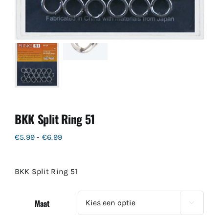
BKK Split Ring 51
Prijsklasse:
€
5.99
-
€
6.99
€5.99
tot
BKK Split Ring 51
€6.99
Maat
