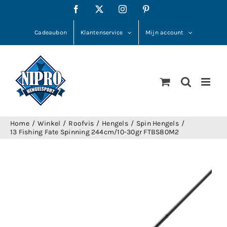
Ga
Facebook
X
Instagram
Pinterest
naar
inhoud
Cadeaubon
Klantenservice
Mijn account
Home
Winkel
Roofvis
Hengels
Spin Hengels
13 Fishing Fate Spinning 244cm/10-30gr FTBS80M2