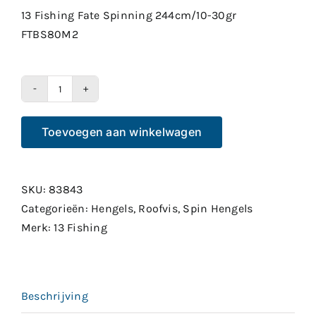
13 Fishing Fate Spinning 244cm/10-30gr
FTBS80M2
13
Fishing
Toevoegen aan winkelwagen
Fate
Spinning
244cm/10-
SKU:
83843
30gr
Categorieën:
Hengels
,
Roofvis
,
Spin Hengels
FTBS80M2
Merk:
13 Fishing
aantal
Beschrijving