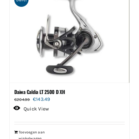
Daiwa Caldia LT 2500 D XH
Oorspronkelijke
Huidige
€
143.49
€
204.99
prijs
prijs
Quick View
was:
is:
€204.99.
€143.49.
Toevoegen aan
winkelwagen