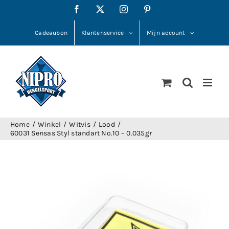
Ga
Facebook
X
Instagram
Pinterest
naar
inhoud
Cadeaubon
Klantenservice
Mijn account
Home
Winkel
Witvis
Lood
60031 Sensas Styl standart No.10 – 0.035gr