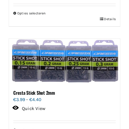
Opties selecteren
Dit
Details
product
heeft
meerdere
variaties.
Deze
optie
kan
gekozen
worden
Cresta Stick Shot 2mm
op
Prijsklasse:
€
3.99
-
€
4.40
de
€3.99
Quick View
productpagina
tot
€4.40