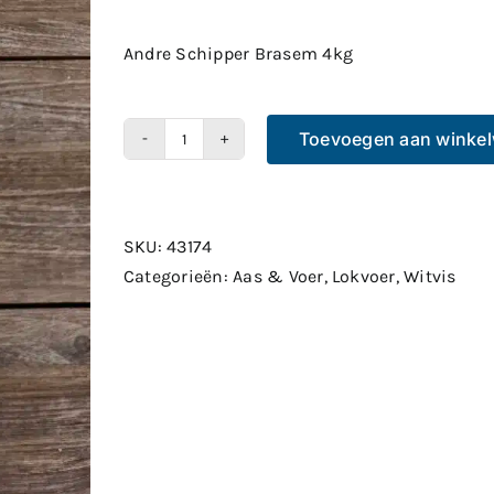
Andre Schipper Brasem 4kg
Toevoegen aan winke
Andre
Schipper
Brasem
4kg
SKU:
43174
aantal
Categorieën:
Aas & Voer
,
Lokvoer
,
Witvis