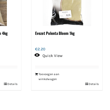
m 4kg
Evezet Polenta Bloem 1kg
€
2.20
Quick View
Toevoegen aan
winkelwagen
Details
Details