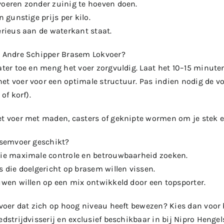
voeren zonder zuinig te hoeven doen.
n gunstige prijs per kilo.
erieus aan de waterkant staat.
t Andre Schipper Brasem Lokvoer?
water toe en meng het voer zorgvuldig. Laat het 10–15 minut
et voer voor een optimale structuur. Pas indien nodig de vo
 of korf).
et voer met maden, casters of geknipte wormen om je stek e
rasemvoer geschikt?
die maximale controle en betrouwbaarheid zoeken.
s die doelgericht op brasem willen vissen.
ouwen willen op een mix ontwikkeld door een topsporter.
t voer dat zich op hoog niveau heeft bewezen? Kies dan voor
edstrijdvisserij en exclusief beschikbaar in bij Nipro Hengel