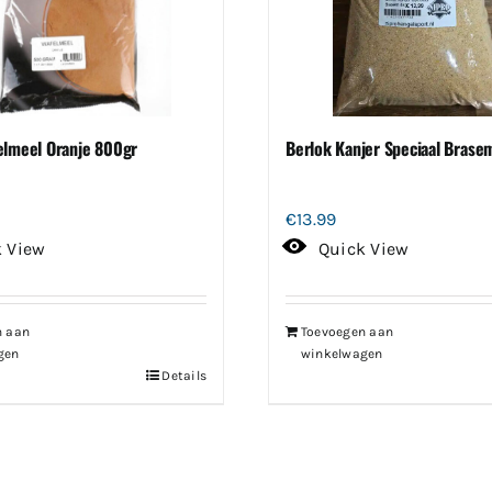
elmeel Oranje 800gr
Berlok Kanjer Speciaal Brase
€
13.99
k View
Quick View
n aan
Toevoegen aan
gen
winkelwagen
Details