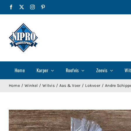
Ga
Facebook
X
Instagram
Pinterest
naar
inhoud
Home
Karper
Roofvis
Zeevis
Wit
Home
Winkel
Witvis
Aas & Voer
Lokvoer
Andre Schipp