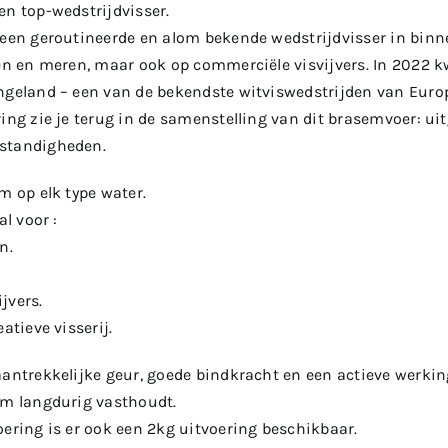
en top-wedstrijdvisser.
 een geroutineerde en alom bekende wedstrijdvisser in binne
en en meren, maar ook op commerciële visvijvers. In 2022 kwa
ngeland – een van de bekendste witviswedstrijden van Euro
ing zie je terug in de samenstelling van dit brasemvoer: ui
standigheden.
m op elk type water.
al voor :
n.
jvers.
atieve visserij.
antrekkelijke geur, goede bindkracht en een actieve werking
em langdurig vasthoudt.
ering is er ook een 2kg uitvoering beschikbaar.