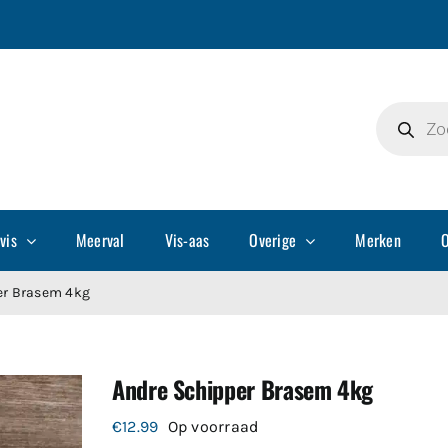
Producte
zoeken
vis
Meerval
Vis-aas
Overige
Merken
O
er Brasem 4kg
Andre Schipper Brasem 4kg
€
12.99
Op voorraad