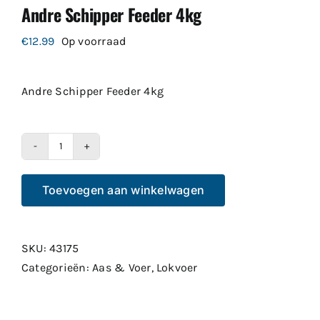
Andre Schipper Feeder 4kg
€
12.99
Op voorraad
Andre Schipper Feeder 4kg
Andre
Schipper
Toevoegen aan winkelwagen
Feeder
4kg
aantal
SKU:
43175
Categorieën:
Aas & Voer
,
Lokvoer