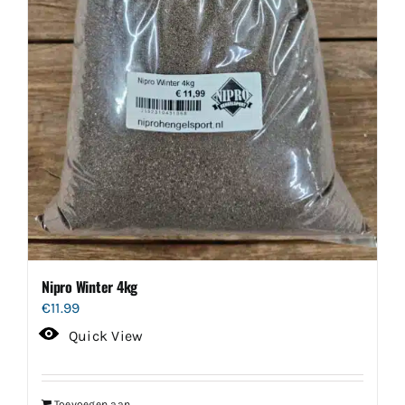
de
productpagina
Nipro Winter 4kg
€
11.99
Quick View
Toevoegen aan