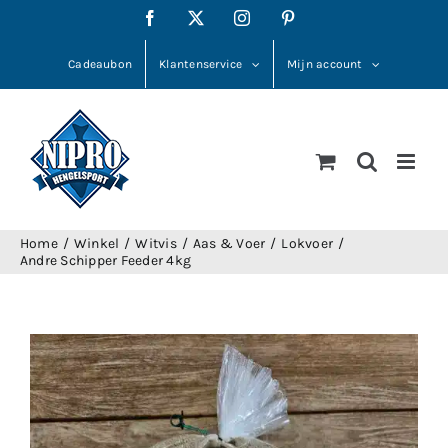
Ga
Facebook
X
Instagram
Pinterest
naar
inhoud
Cadeaubon
Klantenservice
Mijn account
Home
Winkel
Witvis
Aas & Voer
Lokvoer
Andre Schipper Feeder 4kg