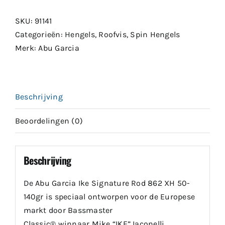
Rod
SKU:
91141
862
Categorieën:
Hengels
,
Roofvis
,
Spin Hengels
XH
Merk:
Abu Garcia
50-
140gr
aantal
Beschrijving
Beoordelingen (0)
Beschrijving
De Abu Garcia Ike Signature Rod 862 XH 50-
140gr is speciaal ontworpen voor de Europese
markt door Bassmaster
Classic® winnaar Mike “IKE” Iaconelli.