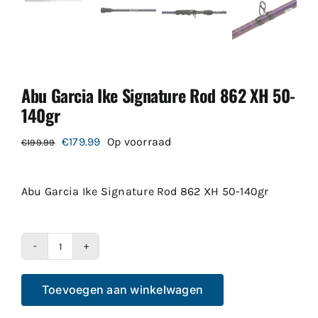
Abu Garcia Ike Signature Rod 862 XH 50-
140gr
Oorspronkelijke
Huidige
€
179.99
Op voorraad
€
199.99
prijs
prijs
was:
is:
Abu Garcia Ike Signature Rod 862 XH 50-140gr
€199.99.
€179.99.
Abu
Garcia
Toevoegen aan winkelwagen
Ike
Signature