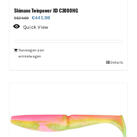
Shimano Twinpower XD C3000HG
Oorspronkelijke
Huidige
€
445.98
€
524.69
prijs
prijs
Quick View
was:
is:
€524.69.
€445.98.
Toevoegen aan
winkelwagen
Details