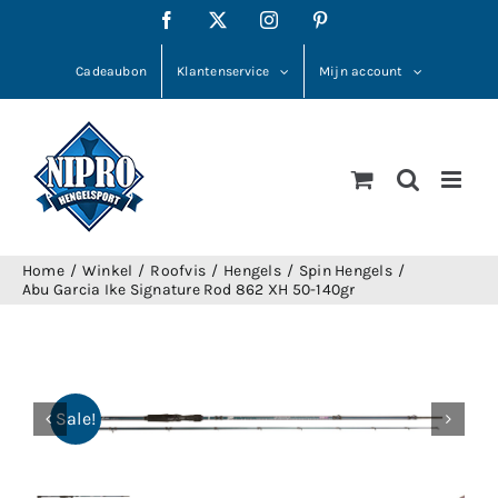
Ga
Facebook
X
Instagram
Pinterest
naar
inhoud
Cadeaubon
Klantenservice
Mijn account
Home
Winkel
Roofvis
Hengels
Spin Hengels
Abu Garcia Ike Signature Rod 862 XH 50-140gr
Sale!