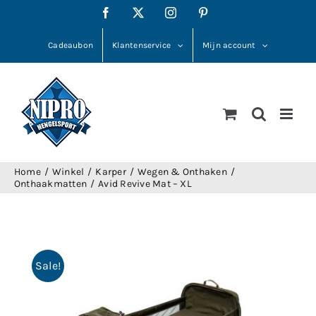
Ga
Facebook
X
Instagram
Pinterest
naar
inhoud
Cadeaubon
Klantenservice
Mijn account
Home
Winkel
Karper
Wegen & Onthaken
Onthaakmatten
Avid Revive Mat – XL
Sale!