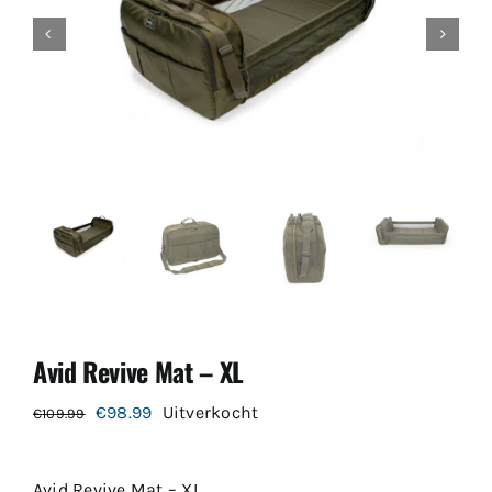
Avid Revive Mat – XL
Oorspronkelijke
Huidige
€
98.99
Uitverkocht
€
109.99
prijs
prijs
was:
is:
Avid Revive Mat – XL