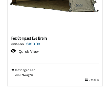
Fox Compact Evo Brolly
Oorspronkelijke
Huidige
€
183.99
€
229.99
prijs
prijs
Quick View
was:
is:
€229.99.
€183.99.
Toevoegen aan
winkelwagen
Details