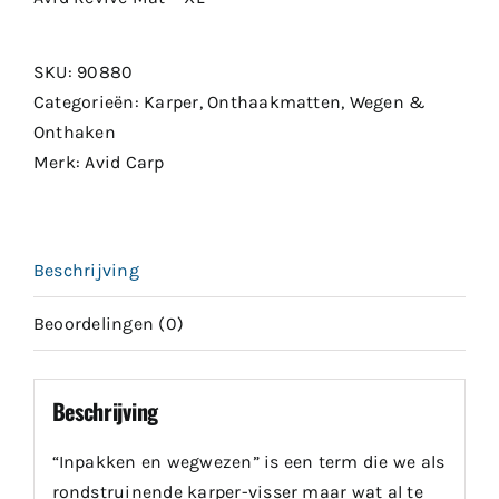
€109.99.
€98.99.
SKU:
90880
Categorieën:
Karper
,
Onthaakmatten
,
Wegen &
Onthaken
Merk:
Avid Carp
Beschrijving
Beoordelingen (0)
Beschrijving
“Inpakken en wegwezen” is een term die we als
rondstruinende karper-visser maar wat al te