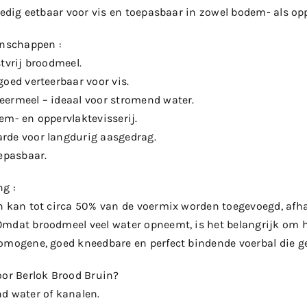
ledig eetbaar voor vis en toepasbaar in zowel bodem- als opp
enschappen :
tvrij broodmeel.
oed verteerbaar voor vis.
ermeel – ideaal voor stromend water.
em- en oppervlaktevisserij.
rde voor langdurig aasgedrag.
epasbaar.
ng :
n kan tot circa 50% van de voermix worden toegevoegd, afh
mdat broodmeel veel water opneemt, is het belangrijk om he
omogene, goed kneedbare en perfect bindende voerbal die ge
oor Berlok Brood Bruin?
d water of kanalen.