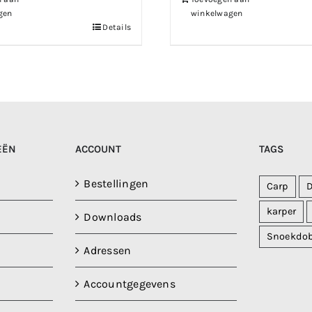
gen
winkelwagen
Details
EËN
ACCOUNT
TAGS
Bestellingen
Carp
karper
Downloads
Snoekdo
Adressen
Accountgegevens