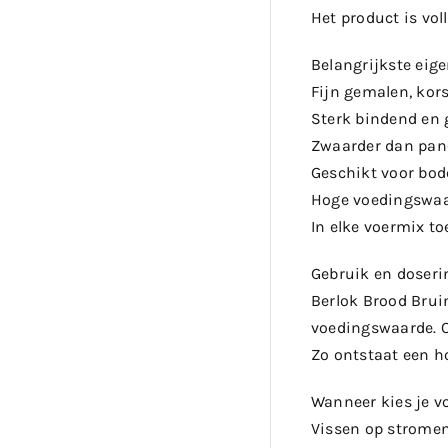
Het product is vol
Belangrijkste eig
Fijn gemalen, kors
Sterk bindend en g
Zwaarder dan pane
Geschikt voor bod
Hoge voedingswaa
In elke voermix to
Gebruik en doseri
Berlok Brood Brui
voedingswaarde. O
Zo ontstaat een h
Wanneer kies je v
Vissen op stromen