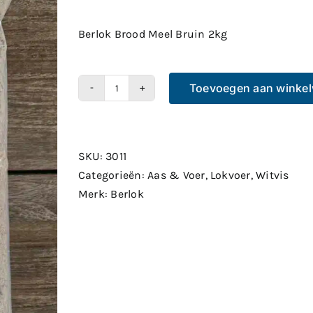
Berlok Brood Meel Bruin 2kg
Toevoegen aan winke
Berlok
Brood
Meel
Bruin
SKU:
3011
2kg
Categorieën:
Aas & Voer
,
Lokvoer
,
Witvis
aantal
Merk:
Berlok