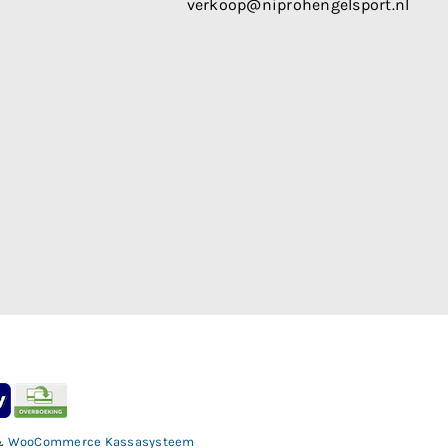
verkoop@niprohengelsport.nl
&
WooCommerce Kassasysteem