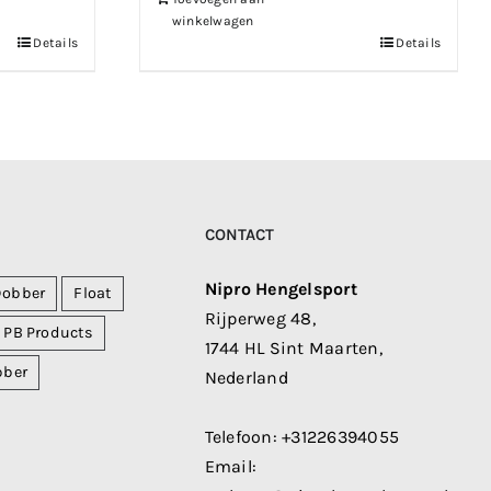
winkelwagen
Details
Details
CONTACT
Nipro Hengelsport
Dobber
Float
Rijperweg 48,
PB Products
1744 HL Sint Maarten,
bber
Nederland
Telefoon:
+31226394055
Email: