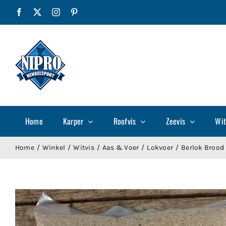
Ga
Facebook
X
Instagram
Pinterest
naar
inhoud
Home
Karper
Roofvis
Zeevis
Wit
Home
Winkel
Witvis
Aas & Voer
Lokvoer
Berlok Brood