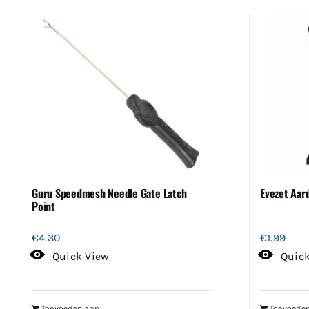
Guru Speedmesh Needle Gate Latch
Evezet Aar
Point
€
4.30
€
1.99
Quick View
Quic
Toevoegen aan
Toevoege