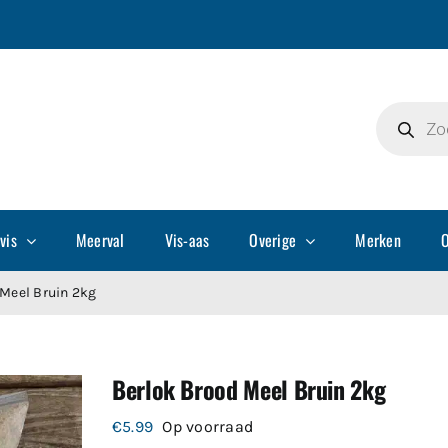
Producte
zoeken
vis
Meerval
Vis-aas
Overige
Merken
O
 Meel Bruin 2kg
Berlok Brood Meel Bruin 2kg
€
5.99
Op voorraad