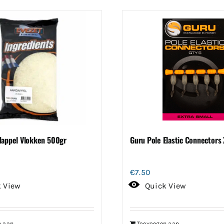
dappel Vlokken 500gr
Guru Pole Elastic Connectors
€
7.50
k View
Quick View
n aan
Toevoegen aan