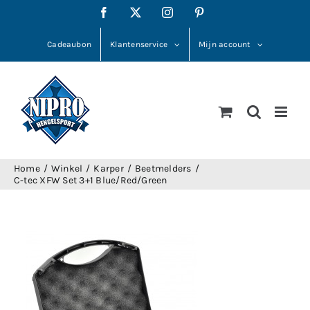
Ga
Facebook
X
Instagram
Pinterest
naar
inhoud
Cadeaubon
Klantenservice
Mijn account
Home
Winkel
Karper
Beetmelders
C-tec XFW Set 3+1 Blue/Red/Green