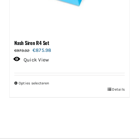
Nash Siren R4 Set
Oorspronkelijke
Huidige
€
875.98
€
973.32
prijs
prijs
Quick View
was:
is:
€973.32.
€875.98.
Opties selecteren
Dit
Details
product
heeft
meerdere
variaties.
Deze