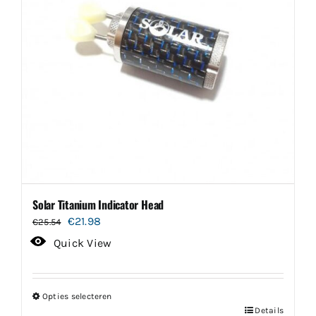
Solar Titanium Indicator Head
Oorspronkelijke
Huidige
€
21.98
€
25.54
prijs
prijs
Quick View
was:
is:
€25.54.
€21.98.
Opties selecteren
Dit
Details