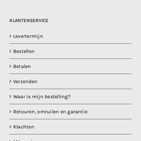
optie
kan
gekozen
KLANTENSERVICE
worden
op
Levertermijn
de
Bestellen
productpagina
Betalen
Verzenden
Waar is mijn bestelling?
Retouren, omruilen en garantie
Klachten