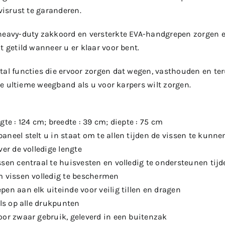
 visrust te garanderen.
heavy-duty zakkoord en versterkte EVA-handgrepen zorgen er
t getild wanneer u er klaar voor bent.
tal functies die ervoor zorgen dat wegen, vasthouden en ter
t de ultieme weegband als u voor karpers wilt zorgen.
gte : 124 cm; breedte : 39 cm; diepte : 75 cm
neel stelt u in staat om te allen tijden de vissen te kunne
ver de volledige lengte
ssen centraal te huisvesten en volledig te ondersteunen tij
m vissen volledig te beschermen
en aan elk uiteinde voor veilig tillen en dragen
els op alle drukpunten
oor zwaar gebruik, geleverd in een buitenzak