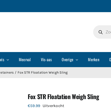
Producte
zoeken
vis
Meerval
Vis-aas
Overige
Merken
O
Retainers
Fox STR Floatation Weigh Sling
Fox STR Floatation Weigh Sling
€
59.99
Uitverkocht