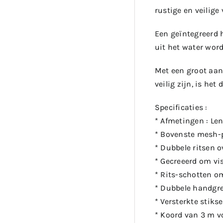
rustige en veilige
Een geïntegreerd 
uit het water word
Met een groot aan
veilig zijn, is he
Specificaties :
* Afmetingen : Len
* Bovenste mesh-pa
* Dubbele ritsen o
* Gecreeerd om vi
* Rits-schotten o
* Dubbele handgrep
* Versterkte stiks
* Koord van 3 m v