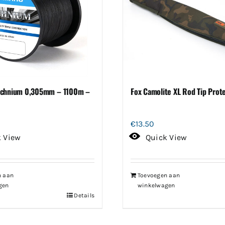
echnium 0,305mm – 1100m –
Fox Camolite XL Rod Tip Prot
€
13.50
k View
Quick View
n aan
Toevoegen aan
gen
winkelwagen
Details