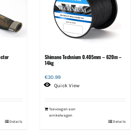
ector
Shimano Technium 0.405mm – 620m –
14kg
€
30.99
Quick View
Toevoegen aan
winkelwagen
Details
Details