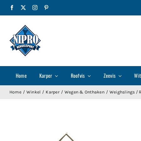
Ga
Facebook
X
Instagram
Pinterest
naar
inhoud
Home
Karper
Roofvis
Zeevis
Wit
Home
Winkel
Karper
Wegen & Onthaken
Weighslings / 