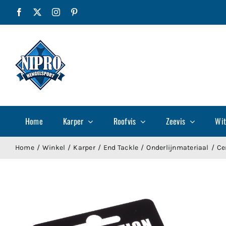
Ga
Facebook
X
Instagram
Pinterest
naar
inhoud
Home
Karper
Roofvis
Zeevis
Wit
Home
Winkel
Karper
End Tackle
Onderlijnmateriaal
Ce