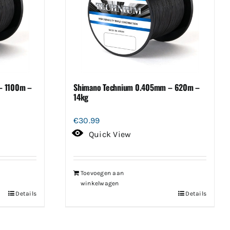
– 1100m –
Shimano Technium 0.405mm – 620m –
14kg
€
30.99
Quick View
Toevoegen aan
winkelwagen
Details
Details