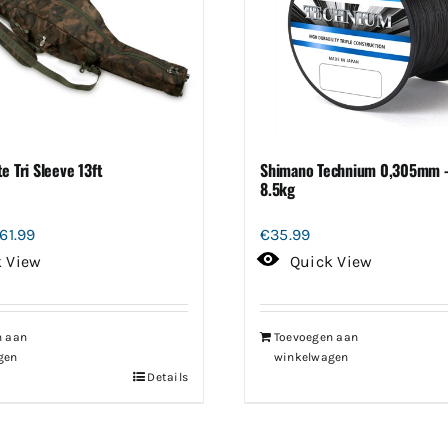
e Tri Sleeve 13ft
Shimano Technium 0,305mm 
8.5kg
rspronkelijke
Huidige
161.99
€
35.99
ijs
prijs
k View
Quick View
s:
is:
79.99.
€161.99.
n aan
Toevoegen aan
gen
winkelwagen
Details