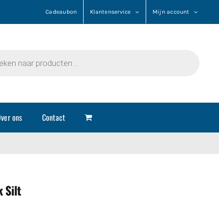
Cadeaubon
Klantenservice
Mijn account
n
ver ons
Contact
 Silt