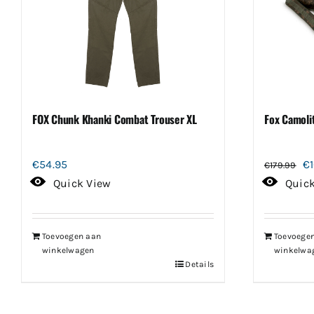
FOX Chunk Khanki Combat Trouser XL
Fox Camolit
Oo
€
54.95
€
€
179.99
pr
Quick View
Quic
wa
€1
Toevoegen aan
Toevoege
winkelwagen
winkelwa
Details