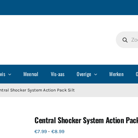
Producte
zoeken
vis
Meerval
Vis-aas
Overige
Merken
O
ntral Shocker System Action Pack Silt
Central Shocker System Action Pack
Prijsklasse:
€
7.99
-
€
8.99