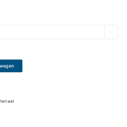

lwagen
teriaal