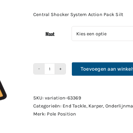
€7.99
tot
Central Shocker System Action Pack Silt
€8.99
Maat
Toevoegen aan winke
Central
Shocker
System
Action
SKU:
variation-63369
Pack
Categorieën:
End Tackle
,
Karper
,
Onderlijnma
Silt
Merk:
Pole Position
aantal