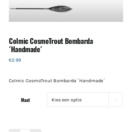
Colmic CosmoTrout Bombarda
´Handmade´
€
2.99
Colmic CosmoTrout Bombarda ´Handmade´
Maat
