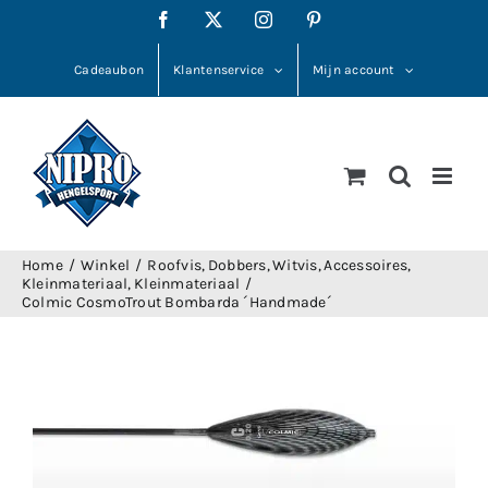
Ga
Facebook
X
Instagram
Pinterest
naar
inhoud
Cadeaubon
Klantenservice
Mijn account
Home
Winkel
Roofvis
Dobbers
Witvis
Accessoires
Kleinmateriaal
Kleinmateriaal
Colmic CosmoTrout Bombarda ´Handmade´