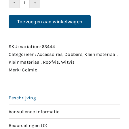
Colmic
CosmoTrout
Toevoegen aan winkelwagen
Bombarda
´Handmade
´
aantal
SKU:
variation-63444
Categorieën:
Accessoires
,
Dobbers
,
Kleinmateriaal
,
Kleinmateriaal
,
Roofvis
,
Witvis
Merk:
Colmic
Beschrijving
Aanvullende informatie
Beoordelingen (0)