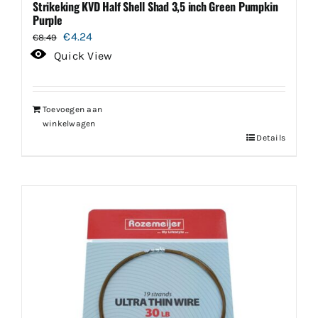
Strikeking KVD Half Shell Shad 3,5 inch Green Pumpkin
Purple
Oorspronkelijke
Huidige
€
4.24
€
8.49
prijs
prijs
Quick View
was:
is:
€8.49.
€4.24.
Toevoegen aan
winkelwagen
Details