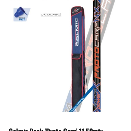
Colmic Pack ‘Proto Carp’ 11,50mtr