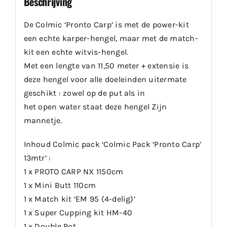
Beschrijving
De Colmic ‘Pronto Carp’ is met de power-kit
een echte karper-hengel, maar met de match-
kit een echte witvis-hengel.
Met een lengte van 11,50 meter + extensie is
deze hengel voor alle doeleinden uitermate
geschikt : zowel op de put als in
het open water staat deze hengel Zijn
mannetje.
Inhoud Colmic pack ‘Colmic Pack ‘Pronto Carp’
13mtr’ :
1 x PROTO CARP NX 1150cm
1 x Mini Butt 110cm
1 x Match kit ‘EM 95 (4-delig)’
1 x Super Cupping kit HM-40
1 x Double Pot