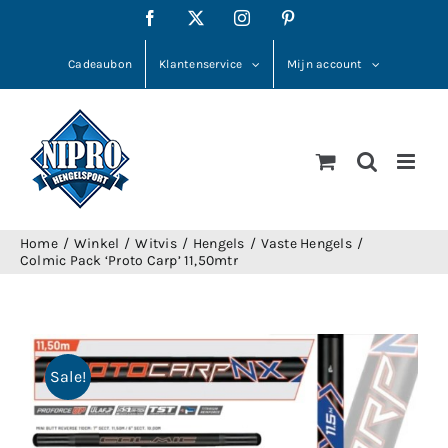
Ga
Facebook
X
Instagram
Pinterest
naar
inhoud
Cadeaubon
Klantenservice
Mijn account
Home
Winkel
Witvis
Hengels
Vaste Hengels
Colmic Pack ‘Proto Carp’ 11,50mtr
Sale!