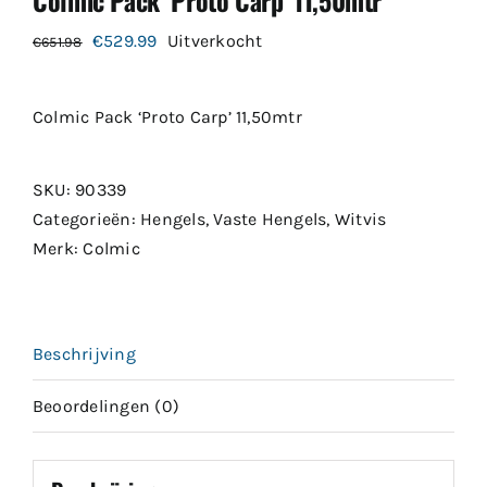
Oorspronkelijke
Huidige
€
529.99
Uitverkocht
€
651.98
prijs
prijs
was:
is:
Colmic Pack ‘Proto Carp’ 11,50mtr
€651.98.
€529.99.
SKU:
90339
Categorieën:
Hengels
,
Vaste Hengels
,
Witvis
Merk:
Colmic
Beschrijving
Beoordelingen (0)