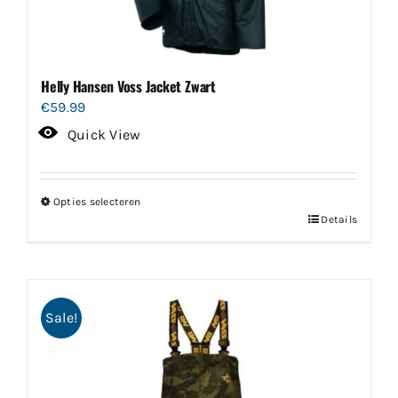
gekozen
worden
op
de
Helly Hansen Voss Jacket Zwart
productpagina
€
59.99
Quick View
Opties selecteren
Dit
Details
product
heeft
meerdere
Sale!
variaties.
Deze
optie
kan