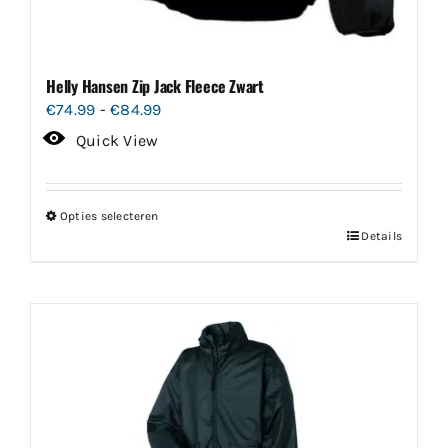
Helly Hansen Zip Jack Fleece Zwart
Prijsklasse:
€
74.99
-
€
84.99
€74.99
Quick View
tot
€84.99
Opties selecteren
Dit
Details
product
heeft
meerdere
variaties.
Deze
optie
kan