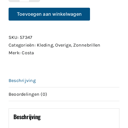
Costa
Reefton
Toevoegen aan winkelwagen
Matte
Grey
Green
SKU:
57347
Mirror
Categorieën:
Kleding
,
Overige
,
Zonnebrillen
580P
Merk:
Costa
aantal
Beschrijving
Beoordelingen (0)
Beschrijving