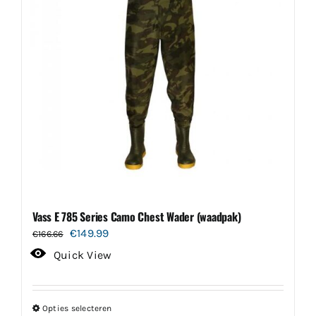
gekozen
worden
op
de
productpagina
Vass E 785 Series Camo Chest Wader (waadpak)
Oorspronkelijke
Huidige
€
149.99
€
166.66
prijs
prijs
Quick View
was:
is:
€166.66.
€149.99.
Opties selecteren