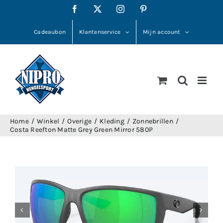
Ga
Facebook
X
Instagram
Pinterest
naar
inhoud
Cadeaubon
Klantenservice
Mijn account
Home
Winkel
Overige
Kleding
Zonnebrillen
Costa Reefton Matte Grey Green Mirror 580P