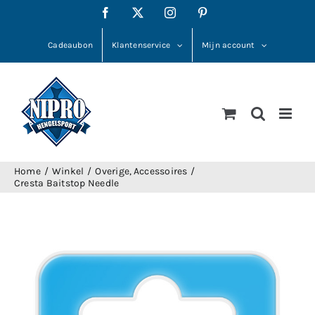
Ga
Facebook
X
Instagram
Pinterest
naar
inhoud
Cadeaubon
Klantenservice
Mijn account
Home
Winkel
Overige
Accessoires
Cresta Baitstop Needle