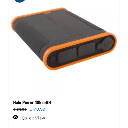
Halo Power 48k mAH
Oorspronkelijke
Huidige
€
170.99
€
189.99
prijs
prijs
Quick View
was:
is: