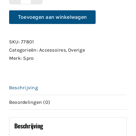
Cresta
Baitstop
Toevoegen aan winkelwagen
Needle
aantal
SKU:
77801
Categorieën:
Accessoires
,
Overige
Merk:
Spro
Beschrijving
Beoordelingen (0)
Beschrijving