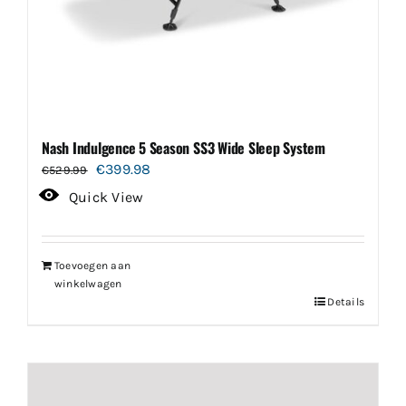
Nash Indulgence 5 Season SS3 Wide Sleep System
Oorspronkelijke
Huidige
€
399.98
€
529.99
prijs
prijs
Quick View
was:
is:
€529.99.
€399.98.
Toevoegen aan
winkelwagen
Details