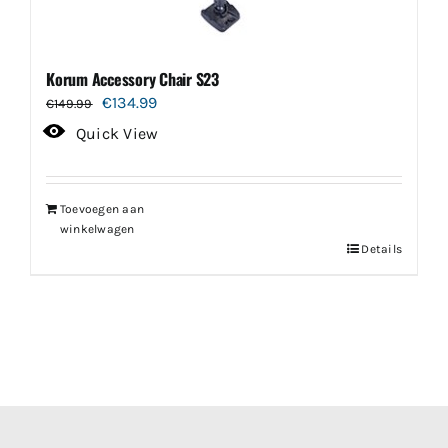
Korum Accessory Chair S23
Oorspronkelijke
Huidige
€
134.99
€
149.99
prijs
prijs
Quick View
was:
is:
€149.99.
€134.99.
Toevoegen aan
winkelwagen
Details