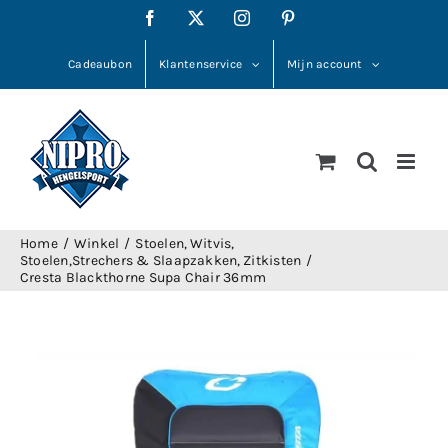
Ga
Facebook
X
Instagram
Pinterest
naar
inhoud
Cadeaubon
Klantenservice
Mijn account
Home
Winkel
Stoelen
Witvis
Stoelen,Strechers & Slaapzakken
Zitkisten
Cresta Blackthorne Supa Chair 36mm