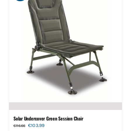
Solar Undercover Green Session Chair
Oorspronkelijke
Huidige
€
103.99
€
116.66