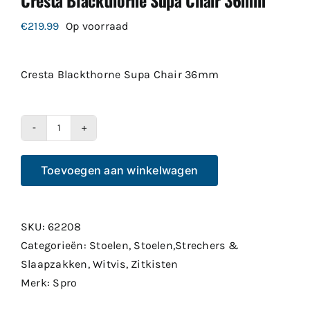
€
219.99
Op voorraad
Cresta Blackthorne Supa Chair 36mm
Cresta
Blackthorne
Toevoegen aan winkelwagen
Supa
Chair
36mm
SKU:
62208
aantal
Categorieën:
Stoelen
,
Stoelen,Strechers &
Slaapzakken
,
Witvis
,
Zitkisten
Merk:
Spro