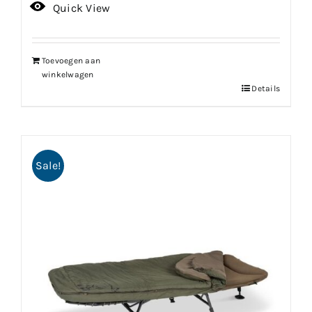
prijs
prijs
Quick View
was:
is:
€116.66.
€103.99.
Toevoegen aan
winkelwagen
Details
Sale!