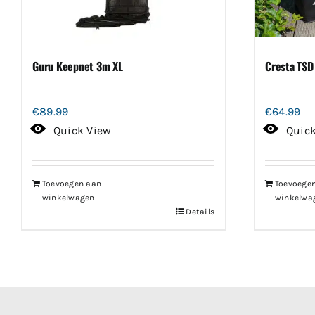
Guru Keepnet 3m XL
Cresta TSD
€
89.99
€
64.99
Quick View
Quic
Toevoegen aan
Toevoege
winkelwagen
winkelwa
Details