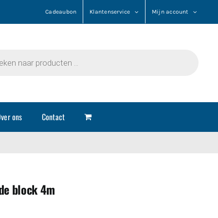
Cadeaubon
Klantenservice
Mijn account
n
ver ons
Contact
ade block 4m