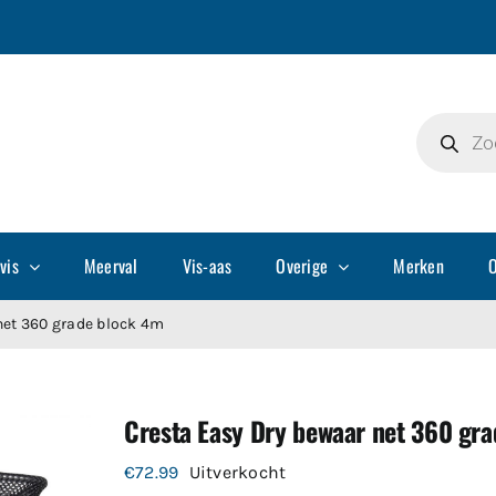
Producte
zoeken
vis
Meerval
Vis-aas
Overige
Merken
O
net 360 grade block 4m
Cresta Easy Dry bewaar net 360 gr
€
72.99
Uitverkocht