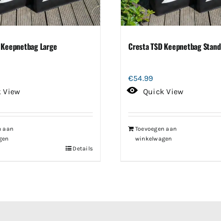
 Keepnetbag Large
Cresta TSD Keepnetbag Stand
€
54.99
k View
Quick View
n aan
Toevoegen aan
gen
winkelwagen
Details