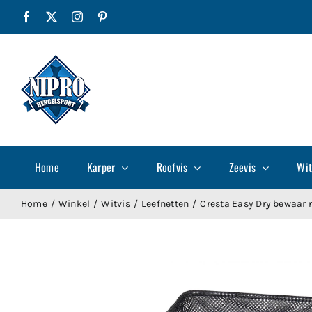
Ga
Facebook
X
Instagram
Pinterest
naar
inhoud
Home
Karper
Roofvis
Zeevis
Wit
Home
Winkel
Witvis
Leefnetten
Cresta Easy Dry bewaar 