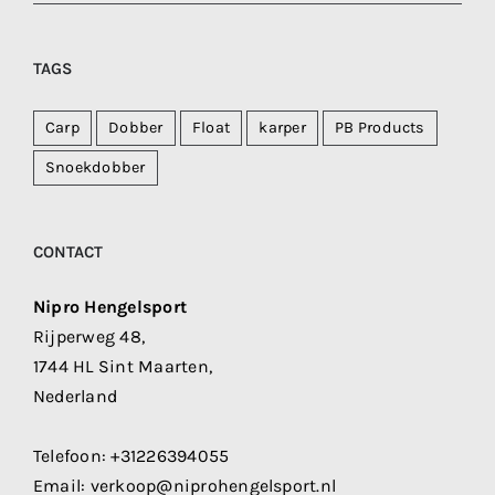
TAGS
Carp
Dobber
Float
karper
PB Products
Snoekdobber
CONTACT
Nipro Hengelsport
Rijperweg 48,
1744 HL Sint Maarten,
Nederland
Telefoon:
+31226394055
Email:
verkoop@niprohengelsport.nl