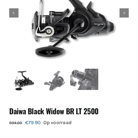
Daiwa Black Widow BR LT 2500
Oorspronkelijke
Huidige
€
79.90
Op voorraad
€
94.00
prijs
prijs