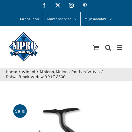
Ga
Facebook
X
Instagram
Pinterest
naar
inhoud
Cadeaubon
Klantenservice
Mijn account
Home
Winkel
Molens
Molens
Roofvis
Witvis
Daiwa Black Widow BR LT 2500
Sale!