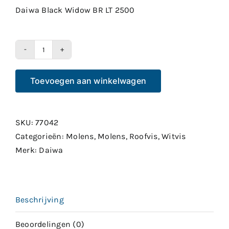
was:
is:
Daiwa Black Widow BR LT 2500
€94.00.
€79.90.
Daiwa
Black
Toevoegen aan winkelwagen
Widow
BR
LT
SKU:
77042
2500
Categorieën:
Molens
,
Molens
,
Roofvis
,
Witvis
aantal
Merk:
Daiwa
Beschrijving
Beoordelingen (0)