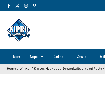
Ga
Facebook
X
Instagram
Pinterest
naar
inhoud
Home
Karper
Roofvis
Zeevis
Wit
Home
Winkel
Karper
Haakaas
Dreambaits Umami Paste 