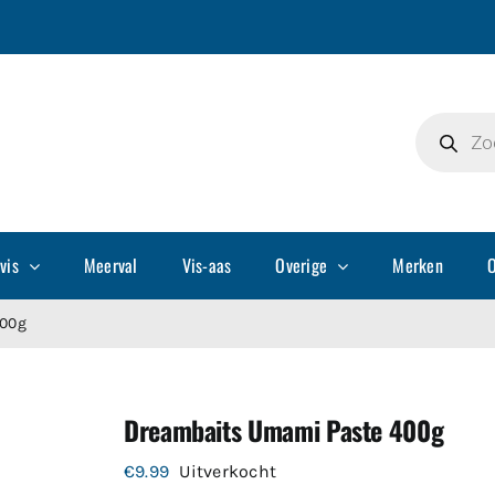
Producte
zoeken
vis
Meerval
Vis-aas
Overige
Merken
O
400g
Dreambaits Umami Paste 400g
€
9.99
Uitverkocht