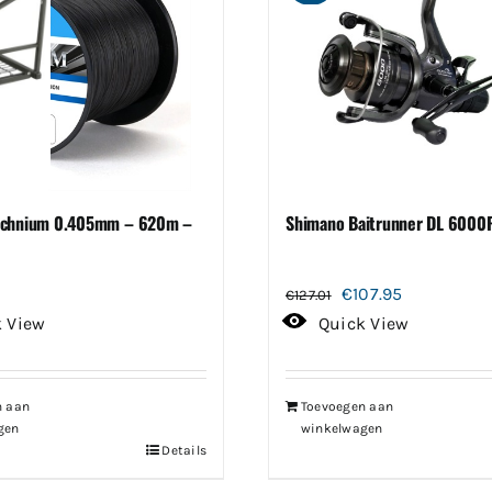
echnium 0.405mm – 620m –
Shimano Baitrunner DL 6000
Oorspronkelijke
Huidige
€
107.95
€
127.01
prijs
prijs
k View
Quick View
was:
is:
€127.01.
€107.95.
n aan
Toevoegen aan
gen
winkelwagen
Details