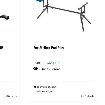
RB
Fox Stalker Pod Plus
Oorspronkelijke
Huidige
€
134.99
€
149.99
prijs
prijs
Quick View
was:
is:
€149.99.
€134.99.
Toevoegen aan
winkelwagen
Details
Details