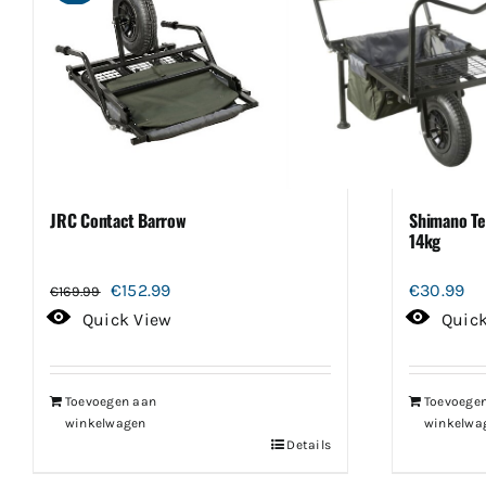
JRC Contact Barrow
Shimano T
14kg
Oorspronkelijke
Huidige
€
152.99
€
30.99
€
169.99
prijs
prijs
Quick View
Quic
was:
is:
€169.99.
€152.99.
Toevoegen aan
Toevoege
winkelwagen
winkelwa
Details