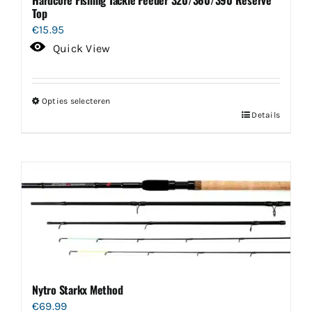
Top
€
15.95
Quick View
Opties selecteren
Dit
Details
product
heeft
meerdere
variaties.
Deze
optie
kan
gekozen
worden
Nytro Starkx Method
op
€
69.99