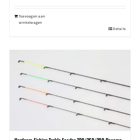
Toevoegen aan
winkelwagen
Details
Hardcore Fishing Tackle Feeder 320/360/390 Reserve