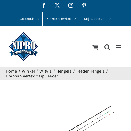
Ga
Facebook
X
Instagram
Pinterest
naar
inhoud
Cadeaubon
Klantenservice
Mijn account
Home
Winkel
Witvis
Hengels
Feeder Hengels
Drennan Vertex Carp Feeder