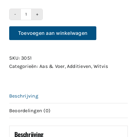
Evezet
Pam
Toevoegen aan winkelwagen
Pam
250gr
aantal
SKU:
3051
Categorieën:
Aas & Voer
,
Additieven
,
Witvis
Beschrijving
Beoordelingen (0)
Beschrijving