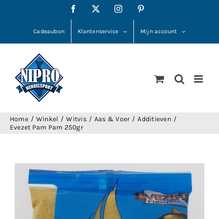
Ga
Facebook
X
Instagram
Pinterest
naar
inhoud
Cadeaubon
Klantenservice
Mijn account
Home
Winkel
Witvis
Aas & Voer
Additieven
Evezet Pam Pam 250gr