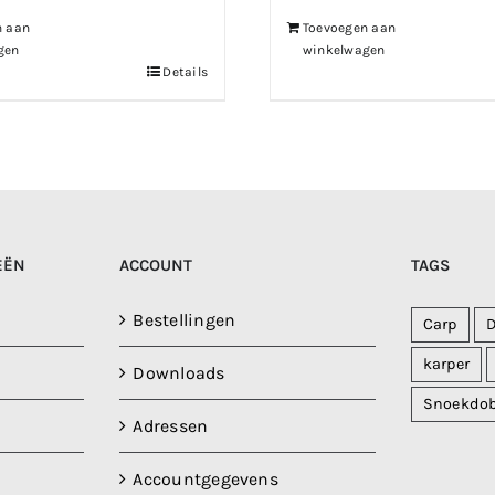
€199.99.
€139.99.
n aan
Toevoegen aan
gen
winkelwagen
Details
EËN
ACCOUNT
TAGS
Bestellingen
Carp
karper
Downloads
Snoekdo
Adressen
Accountgegevens