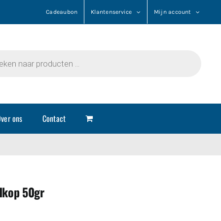
Cadeaubon
Klantenservice
Mijn account
n
ver ons
Contact
odkop 50gr