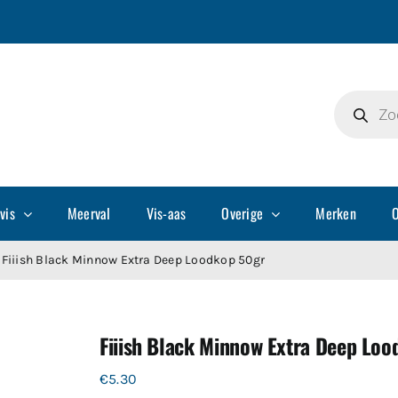
Producte
zoeken
vis
Meerval
Vis-aas
Overige
Merken
O
Fiiish Black Minnow Extra Deep Loodkop 50gr
Fiiish Black Minnow Extra Deep Lo
€
5.30