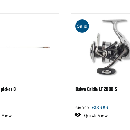
Sale!
 picker 3
Daiwa Caldia LT 2000 S
Oorspronkelijke
Huidige
€
139.99
€
199.99
prijs
prijs
k View
Quick View
was:
is: