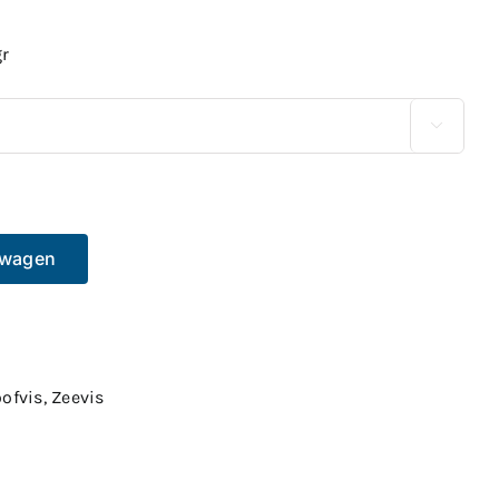
gr

lwagen
ofvis
,
Zeevis