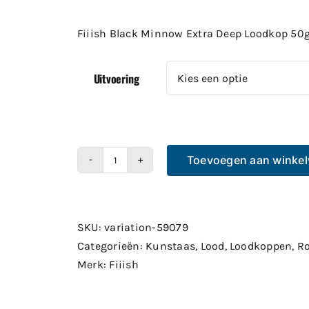
Fiiish Black Minnow Extra Deep Loodkop 50
Uitvoering
Toevoegen aan winke
Fiiish
Black
Minnow
Extra
SKU:
variation-59079
Deep
Categorieën:
Kunstaas
,
Lood
,
Loodkoppen
,
Ro
Loodkop
Merk:
Fiiish
50gr
aantal