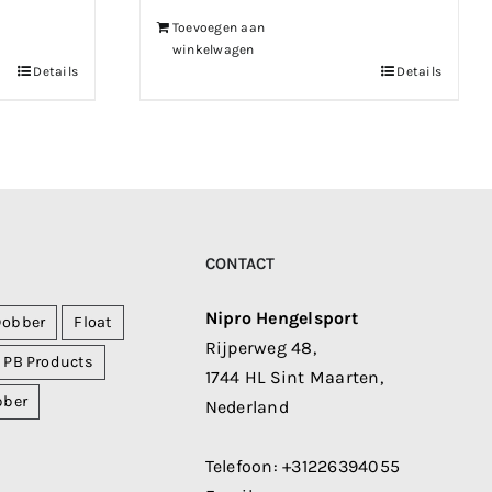
Toevoegen aan
winkelwagen
Details
Details
CONTACT
Nipro Hengelsport
Dobber
Float
Rijperweg 48,
PB Products
1744 HL Sint Maarten,
bber
Nederland
Telefoon:
+31226394055