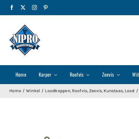
Ga
Facebook
X
Instagram
Pinterest
naar
inhoud
Home
Karper
Roofvis
Zeevis
Wit
Home
Winkel
Loodkoppen
Roofvis
Zeevis
Kunstaas
Lood