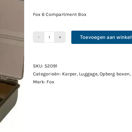
Fox 6 Compartment Box
Toevoegen aan winke
Fox
6
Compartment
Box
SKU:
52091
aantal
Categorieën:
Karper
,
Luggage
,
Opberg boxen
,
Merk:
Fox