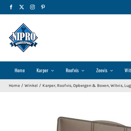
Ga
Facebook
X
Instagram
Pinterest
naar
inhoud
Home
Karper
Roofvis
Zeevis
Wit
Home
Winkel
Karper
Roofvis
Opbergen & Boxen
Witvis
Lu