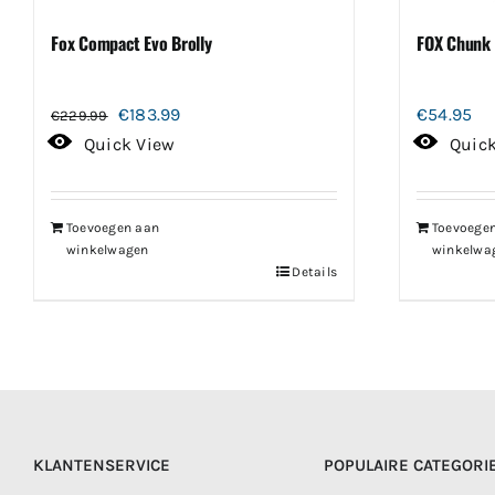
Fox Compact Evo Brolly
FOX Chunk 
Oorspronkelijke
Huidige
€
183.99
€
54.95
€
229.99
prijs
prijs
Quick View
Quic
was:
is:
€229.99.
€183.99.
Toevoegen aan
Toevoege
winkelwagen
winkelwa
Details
KLANTENSERVICE
POPULAIRE CATEGORI