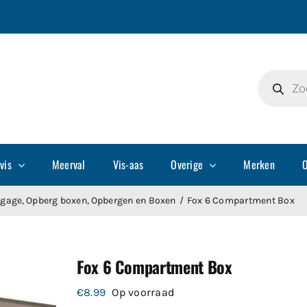
Producte
zoeken
vis
Meerval
Vis-aas
Overige
Merken
O
ggage
Opberg boxen
Opbergen en Boxen
Fox 6 Compartment Box
Fox 6 Compartment Box
€
8.99
Op voorraad