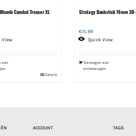
Khanki Combat Trouser XL
Strategy Bankstick 16mm 30
€
15.99
k View
Quick View
n aan
Toevoegen aan
gen
winkelwagen
Details
EËN
ACCOUNT
TAGS