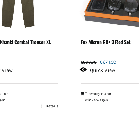
Khanki Combat Trouser XL
Fox Micron RX+ 3 Rod Set
Oorspronkelijke
Huidige
€
671.99
€
839.99
prijs
prijs
k View
Quick View
was:
is:
€839.99.
€671.99.
n aan
Toevoegen aan
gen
winkelwagen
Details