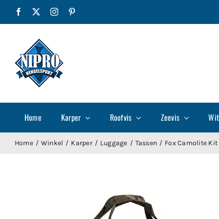
Ga
Facebook
X
Instagram
Pinterest
naar
inhoud
Home
Karper
Roofvis
Zeevis
Wit
Home
Winkel
Karper
Luggage
Tassen
Fox Camolite Kit