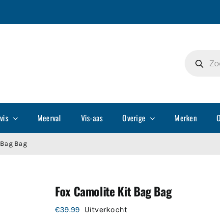
Producte
zoeken
vis
Meerval
Vis-aas
Overige
Merken
O
 Bag Bag
Fox Camolite Kit Bag Bag
€
39.99
Uitverkocht