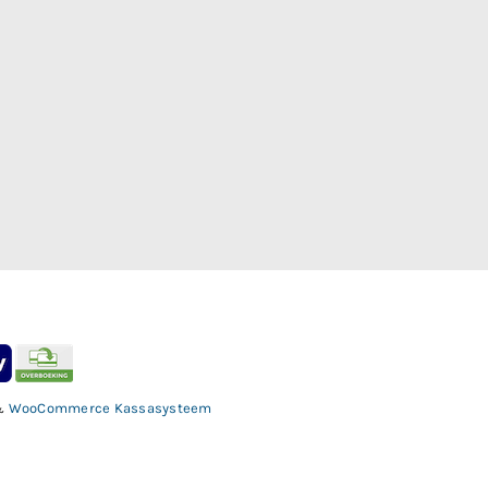
&
WooCommerce Kassasysteem