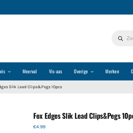
Producte
zoeken
vis
Meerval
Vis-aas
Overige
Merken
O
dges Slik Lead Clips&Pegs 10pcs
Fox Edges Slik Lead Clips&Pegs 10p
€
4.99