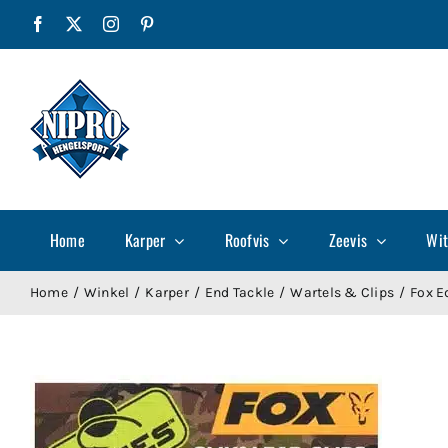
Ga
Facebook
X
Instagram
Pinterest
naar
inhoud
Home
Karper
Roofvis
Zeevis
Wit
Home
Winkel
Karper
End Tackle
Wartels & Clips
Fox E