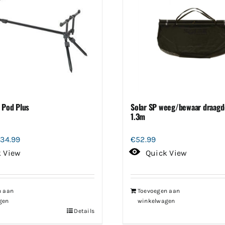
r Pod Plus
Solar SP weeg/bewaar draagd
1.3m
rspronkelijke
Huidige
134.99
€
52.99
ijs
prijs
k View
Quick View
as:
is:
49.99.
€134.99.
n aan
Toevoegen aan
gen
winkelwagen
Details