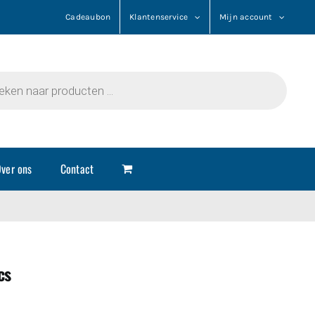
Cadeaubon
Klantenservice
Mijn account
n
ver ons
Contact
cs