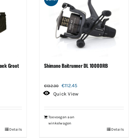
oek Groot
Shimano Baitrunner DL 10000RB
Oorspronkelijke
Huidige
€
112.45
€
132.30
prijs
prijs
Quick View
was:
is:
€132.30.
€112.45.
Toevoegen aan
winkelwagen
Details
Details