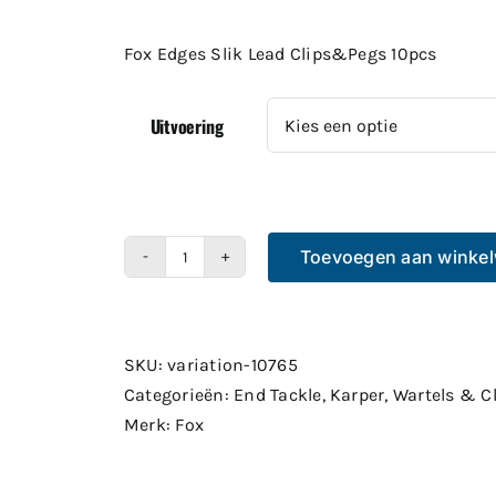
Fox Edges Slik Lead Clips&Pegs 10pcs
Uitvoering
Toevoegen aan winke
Fox
Edges
Slik
Lead
SKU:
variation-10765
Clips&Pegs
Categorieën:
End Tackle
,
Karper
,
Wartels & C
10pcs
Merk:
Fox
aantal