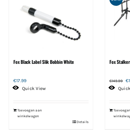
Fox Black Label Slik Bobbin White
Fox Stalke
Oo
€
17.99
€
€
149.99
pr
Quick View
Quic
w
€1
Toevoegen aan
Toevoege
winkelwagen
winkelwa
Details