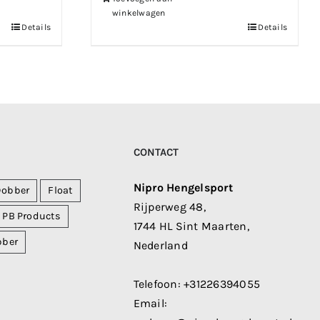
winkelwagen
Details
Details
CONTACT
Nipro Hengelsport
Dobber
Float
Rijperweg 48,
PB Products
1744 HL Sint Maarten,
bber
Nederland
Telefoon:
+31226394055
Email: