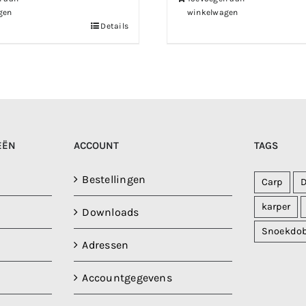
gen
winkelwagen
Details
EËN
ACCOUNT
TAGS
Bestellingen
Carp
karper
Downloads
Snoekdo
Adressen
Accountgegevens