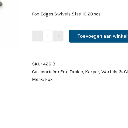
Fox Edges Swivels Size 10 20pcs
Toevoegen aan winke
Fox
Edges
Swivels
Size
SKU:
42613
10
Categorieën:
End Tackle
,
Karper
,
Wartels & C
20pcs
Merk:
Fox
aantal