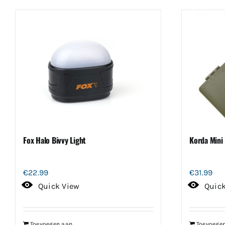
Fox Halo Bivvy Light
Korda Mini 
€
22.99
€
31.99
Quick View
Quic
Toevoegen aan
Toevoege