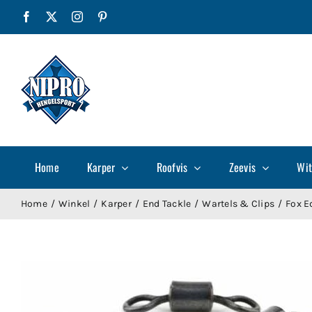
Ga
Facebook
X
Instagram
Pinterest
naar
inhoud
Home
Karper
Roofvis
Zeevis
Wit
Home
Winkel
Karper
End Tackle
Wartels & Clips
Fox E