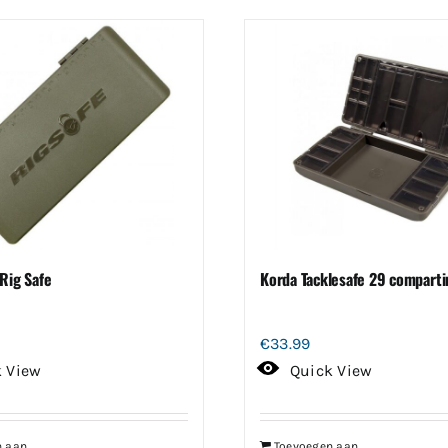
Rig Safe
Korda Tacklesafe 29 compart
€
33.99
k View
Quick View
n aan
Toevoegen aan