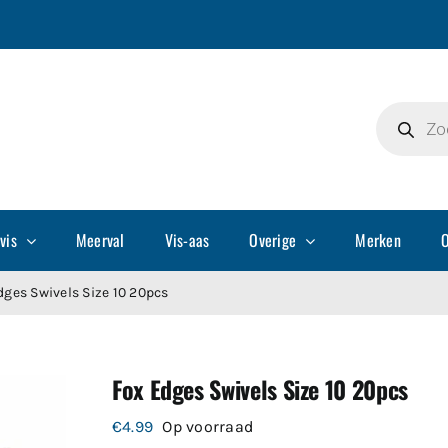
Producte
zoeken
vis
Meerval
Vis-aas
Overige
Merken
O
dges Swivels Size 10 20pcs
Fox Edges Swivels Size 10 20pcs
€
4.99
Op voorraad