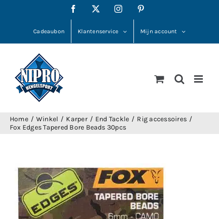
Ga
Facebook
X
Instagram
Pinterest
naar
inhoud
Cadeaubon
Klantenservice
Mijn account
Home
Winkel
Karper
End Tackle
Rig accessoires
Fox Edges Tapered Bore Beads 30pcs