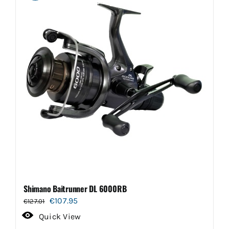
Shimano Baitrunner DL 6000RB
Oorspronkelijke
Huidige
€
107.95
€
127.01
prijs
prijs
Quick View
was:
is: