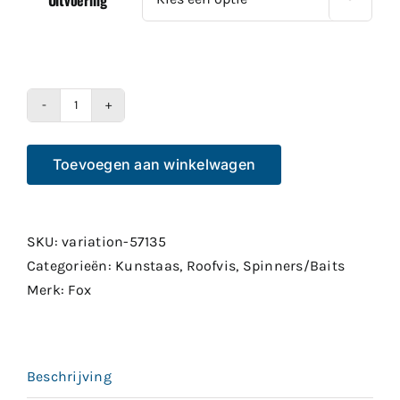
Fox
Rage
Toevoegen aan winkelwagen
Bladed
Jig
aantal
SKU:
variation-57135
Categorieën:
Kunstaas
,
Roofvis
,
Spinners/Baits
Merk:
Fox
Beschrijving