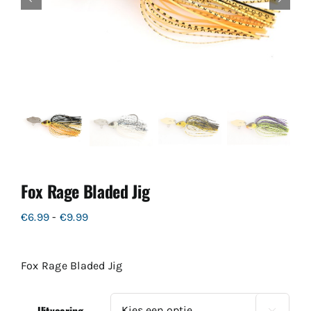
Fox Rage Bladed Jig
Prijsklasse:
€
6.99
-
€
9.99
€6.99
tot
Fox Rage Bladed Jig
€9.99
Uitvoering
