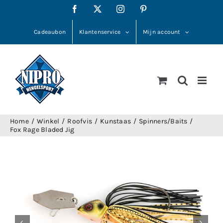
Ga
Facebook
X
Instagram
Pinterest
naar
inhoud
Cadeaubon
Klantenservice
Mijn account
Home
Winkel
Roofvis
Kunstaas
Spinners/Baits
Fox Rage Bladed Jig