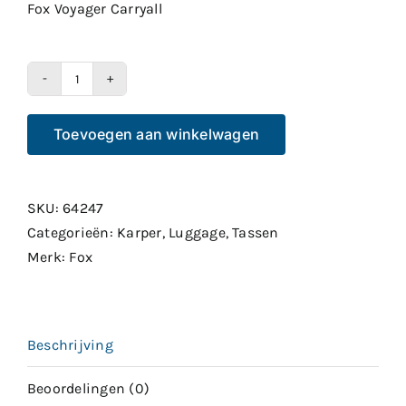
Fox Voyager Carryall
Fox
Voyager
Toevoegen aan winkelwagen
Carryall
aantal
SKU:
64247
Categorieën:
Karper
,
Luggage
,
Tassen
Merk:
Fox
Beschrijving
Beoordelingen (0)