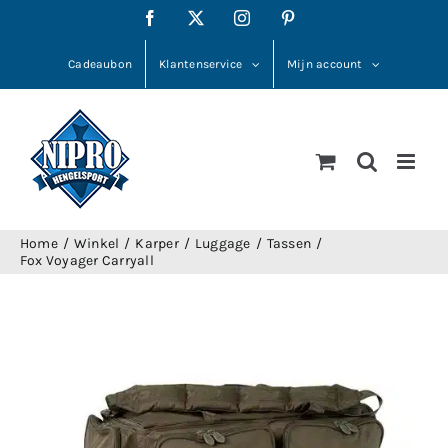
Ga
Facebook
X
Instagram
Pinterest
naar
inhoud
Cadeaubon
Klantenservice
Mijn account
Home
Winkel
Karper
Luggage
Tassen
Fox Voyager Carryall