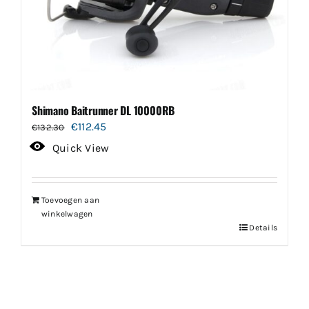
Shimano Baitrunner DL 10000RB
Oorspronkelijke
Huidige
€
112.45
€
132.30
prijs
prijs
Quick View
was:
is:
€132.30.
€112.45.
Toevoegen aan
winkelwagen
Details