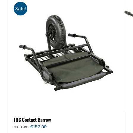
Sale!
JRC Contact Barrow
Oorspronkelijke
Huidige
€
152.99
€
169.99