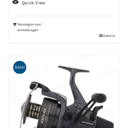
prijs
prijs
Quick View
was:
is:
€169.99.
€152.99.
Toevoegen aan
winkelwagen
Details
Sale!