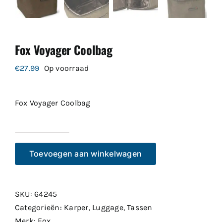
Fox Voyager Coolbag
€
27.99
Op voorraad
Fox Voyager Coolbag
Fox
Voyager
Toevoegen aan winkelwagen
Coolbag
aantal
SKU:
64245
Categorieën:
Karper
,
Luggage
,
Tassen
Merk:
Fox