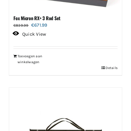
Fox Micron RX+ 3 Rod Set
Oorspronkelijke
Huidige
€
671.99
€
839.99
prijs
prijs
Quick View
was:
is:
€839.99.
€671.99.
Toevoegen aan
winkelwagen
Details