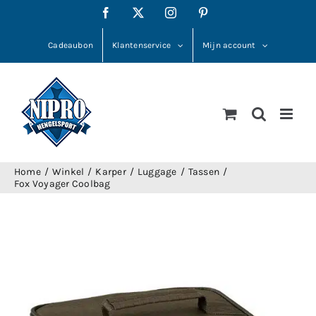
Ga
Facebook
X
Instagram
Pinterest
naar
inhoud
Cadeaubon
Klantenservice
Mijn account
Home
Winkel
Karper
Luggage
Tassen
Fox Voyager Coolbag