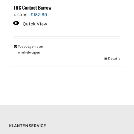
JRC Contact Barrow
Oorspronkelijke
Huidige
€
152.99
€
169.99
prijs
prijs
Quick View
was:
is:
€169.99.
€152.99.
Toevoegen aan
winkelwagen
Details
KLANTENSERVICE