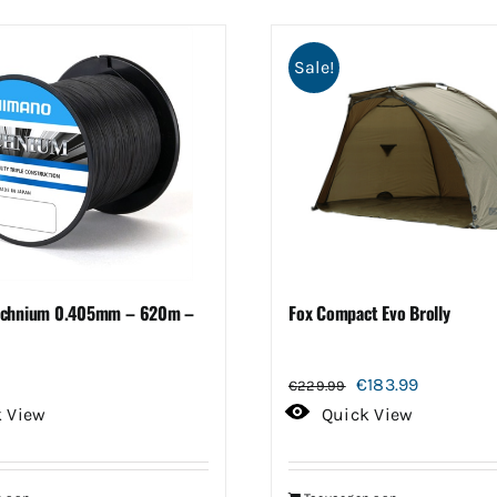
Sale!
echnium 0.405mm – 620m –
Fox Compact Evo Brolly
Oorspronkelijke
Huidige
€
183.99
€
229.99
prijs
prijs
k View
Quick View
was:
is:
€229.99.
€183.99.