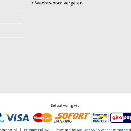
Wachtwoord vergeten
Betaal veilig via:
elsport.nl |
Privacy Policy
| Powered by
MplusKASSA Woocommerce