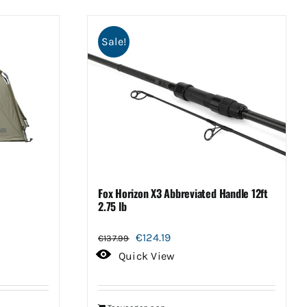
Sale!
Fox Horizon X3 Abbreviated Handle 12ft
2.75 lb
Oorspronkelijke
Huidige
€
124.19
€
137.99
prijs
prijs
Quick View
was:
is:
€137.99.
€124.19.