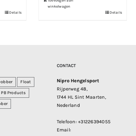
Toevoegen aan
winkelwagen
Details
Details
CONTACT
Nipro Hengelsport
Dobber
Float
Rijperweg 48,
PB Products
1744 HL Sint Maarten,
bber
Nederland
Telefoon:
+31226394055
Email: