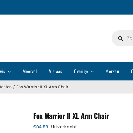
Producte
zoeken
vis
Meerval
Vis-aas
Overige
Merken
O
toelen
Fox Warrior II XL Arm Chair
Fox Warrior II XL Arm Chair
€
94.99
Uitverkocht