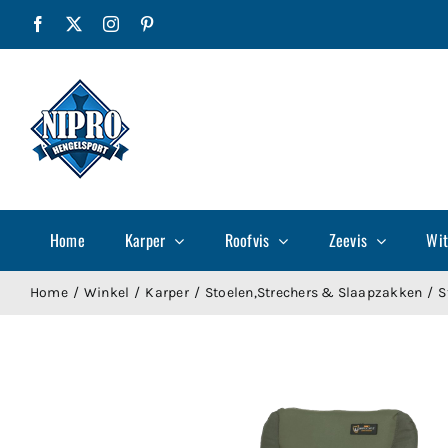
Ga
Facebook
X
Instagram
Pinterest
naar
inhoud
Home
Karper
Roofvis
Zeevis
Wit
Home
Winkel
Karper
Stoelen,Strechers & Slaapzakken
S