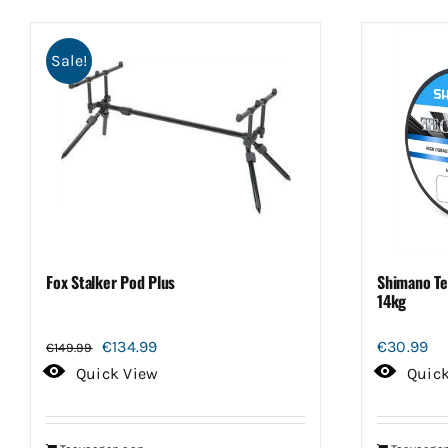
Sale!
Fox Stalker Pod Plus
Shimano T
14kg
Oorspronkelijke
Huidige
€
134.99
€
30.99
€
149.99
prijs
prijs
Quick View
Quic
was:
is:
€149.99.
€134.99.