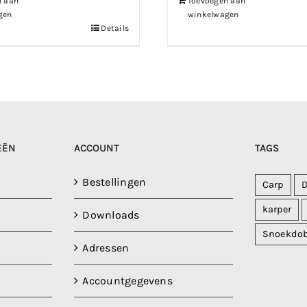
n aan
Toevoegen aan
gen
winkelwagen
Details
EËN
ACCOUNT
TAGS
Bestellingen
Carp
karper
Downloads
Snoekdo
Adressen
Accountgegevens