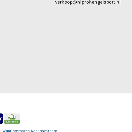
verkoop@niprohengelsport.nl
&
WooCommerce Kassasysteem