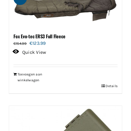
Fox Evo-tec ERS3 Full Fleece
Oorspronkelijke
Huidige
€
123.99
€
154.99
prijs
prijs
Quick View
was:
is:
€154.99.
€123.99.
Toevoegen aan
winkelwagen
Details