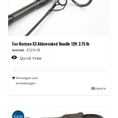
Fox Horizon X3 Abbreviated Handle 12ft 2.75 lb
Oorspronkelijke
Huidige
€
124.19
€
137.99
prijs
prijs
Quick View
was:
is:
€137.99.
€124.19.
Toevoegen aan
winkelwagen
Details
Sale!