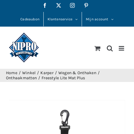
Ga
Facebook
X
Instagram
Pinterest
naar
inhoud
Cadeaubon
Klantenservice
Mijn account
Home
Winkel
Karper
Wegen & Onthaken
Onthaakmatten
Freestyle Lite Mat Plus