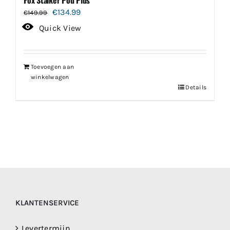
Oorspronkelijke
Huidige
€
134.99
€
149.99
prijs
prijs
Quick View
was:
is:
€149.99.
€134.99.
Toevoegen aan
winkelwagen
Details
KLANTENSERVICE
Levertermijn