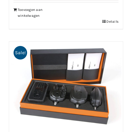
€154.99.
€123.99.
Toevoegen aan
winkelwagen
Details
Sale!