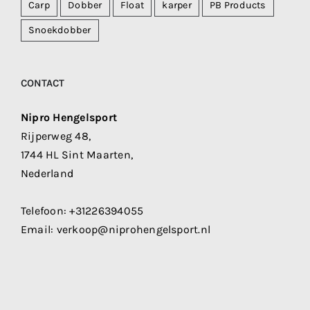
Carp
Dobber
Float
karper
PB Products
Snoekdobber
CONTACT
Nipro Hengelsport
Rijperweg 48,
1744 HL Sint Maarten,
Nederland
Telefoon:
+31226394055
Email:
verkoop@niprohengelsport.nl