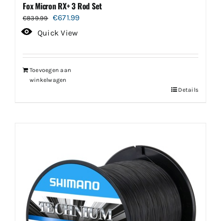
Fox Micron RX+ 3 Rod Set
Oorspronkelijke
Huidige
€
671.99
€
839.99
prijs
prijs
Quick View
was:
is:
€839.99.
€671.99.
Toevoegen aan
winkelwagen
Details