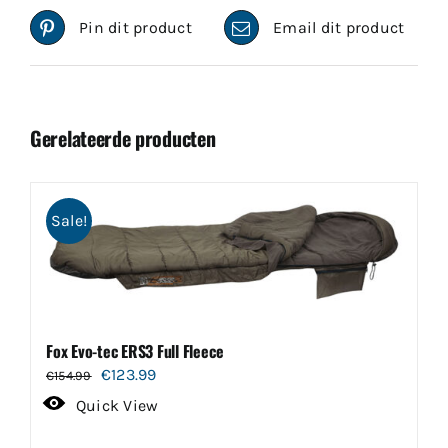
Pin dit product
Email dit product
Gerelateerde producten
Sale!
Fox Evo-tec ERS3 Full Fleece
Oorspronkelijke
Huidige
€
123.99
€
154.99
prijs
prijs
Quick View
was:
is: