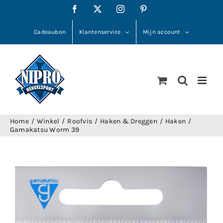
Ga
Facebook
X
Instagram
Pinterest
naar
inhoud
Cadeaubon
Klantenservice
Mijn account
Home
Winkel
Roofvis
Haken & Dreggen
Haken
Gamakatsu Worm 39