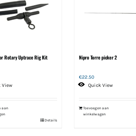
or Rotary Uptrace Rig Kit
Nipro Torre picker 2
€
22.50
k View
Quick View
n aan
Toevoegen aan
gen
winkelwagen
Details