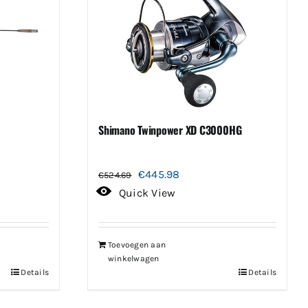
Shimano Twinpower XD C3000HG
Oorspronkelijke
Huidige
€
445.98
€
524.69
prijs
prijs
Quick View
was:
is:
€524.69.
€445.98.
Toevoegen aan
winkelwagen
Details
Details