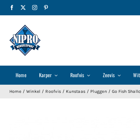
Ga
Facebook
X
Instagram
Pinterest
naar
inhoud
Home
Karper
Roofvis
Zeevis
Wit
Home
Winkel
Roofvis
Kunstaas
Pluggen
Go Fish Shal