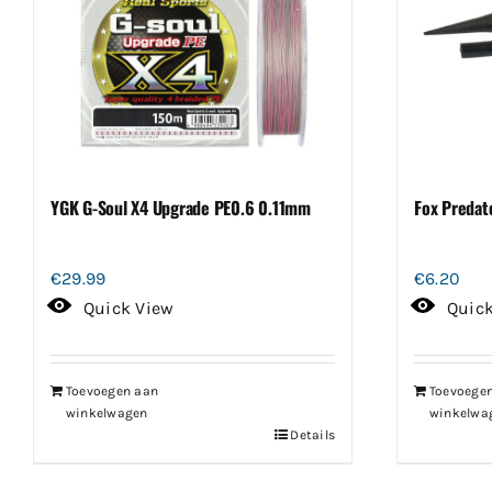
YGK G-Soul X4 Upgrade PE0.6 0.11mm
Fox Predat
€
29.99
€
6.20
Quick View
Quic
Toevoegen aan
Toevoege
winkelwagen
winkelwa
Details