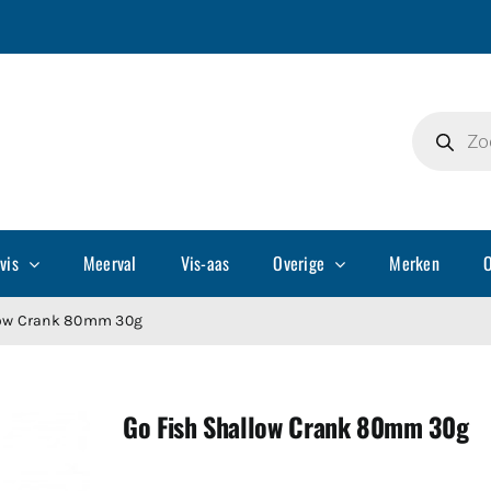
Producte
zoeken
vis
Meerval
Vis-aas
Overige
Merken
O
low Crank 80mm 30g
Go Fish Shallow Crank 80mm 30g